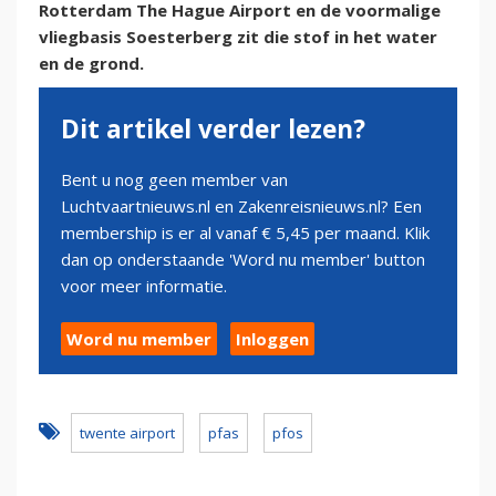
Rotterdam The Hague Airport en de voormalige
vliegbasis Soesterberg zit die stof in het water
en de grond.
Dit artikel verder lezen?
Bent u nog geen member van
Luchtvaartnieuws.nl en Zakenreisnieuws.nl? Een
membership is er al vanaf € 5,45 per maand. Klik
dan op onderstaande 'Word nu member' button
voor meer informatie.
Word nu member
Inloggen
twente airport
pfas
pfos