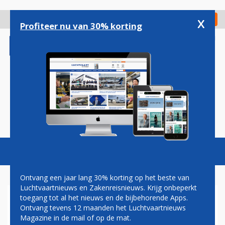
Overslaan
en
x
Digitaal Magazine
Registreer
Check in
naar
Profiteer nu van 30% korting
de
inhoud
gaan
Magazine
Podcasts
Vacatures
Toggl
naviga
Ontvang een jaar lang 30% korting op het beste van
Luchtvaartnieuws en Zakenreisnieuws. Krijg onbeperkt
toegang tot al het nieuws en de bijbehorende Apps.
OOK ROND TWENTE AIRPORT
Ontvang tevens 12 maanden het Luchtvaartnieuws
ZIT PFAS IN HET WATER
Magazine in de mail of op de mat.