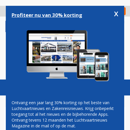
Overslaan
en
x
Digitaal Magazine
Registreer
Check in
naar
Profiteer nu van 30% korting
de
inhoud
gaan
Magazine
Podcasts
Vacatures
Toggl
naviga
Ontvang een jaar lang 30% korting op het beste van
Luchtvaartnieuws en Zakenreisnieuws. Krijg onbeperkt
toegang tot al het nieuws en de bijbehorende Apps.
AIRBUS A318 VOOR
Ontvang tevens 12 maanden het Luchtvaartnieuws
ONTMANTELING
Magazine in de mail of op de mat.