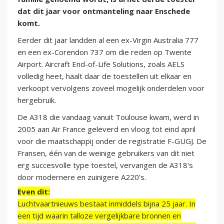
dat dit jaar voor ontmanteling naar Enschede
komt.
Eerder dit jaar landden al een ex-Virgin Australia 777
en een ex-Corendon 737 om die reden op Twente
Airport. Aircraft End-of-Life Solutions, zoals AELS
volledig heet, haalt daar de toestellen uit elkaar en
verkoopt vervolgens zoveel mogelijk onderdelen voor
hergebruik.
De A318 die vandaag vanuit Toulouse kwam, werd in
2005 aan Air France geleverd en vloog tot eind april
voor die maatschappij onder de registratie F-GUGJ. De
Fransen, één van de weinige gebruikers van dit niet
erg succesvolle type toestel, vervangen de A318's
door modernere en zuinigere A220’s.
Even dit:
Luchtvaartnieuws bestaat inmiddels bijna 25 jaar. In
een tijd waarin talloze vergelijkbare bronnen en