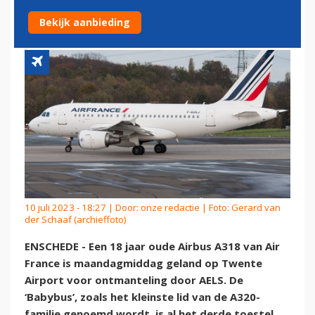
GEARRIVEERD IN TWENTE
Bekijk aanbieding
10 juli 2023 - 18:27 | Door:
onze redactie
| Foto: Gerard van
der Schaaf (archieffoto)
ENSCHEDE - Een 18 jaar oude Airbus A318 van Air
France is maandagmiddag geland op Twente
Airport voor ontmanteling door AELS. De
‘Babybus’, zoals het kleinste lid van de A320-
familie genoemd wordt, is al het derde toestel