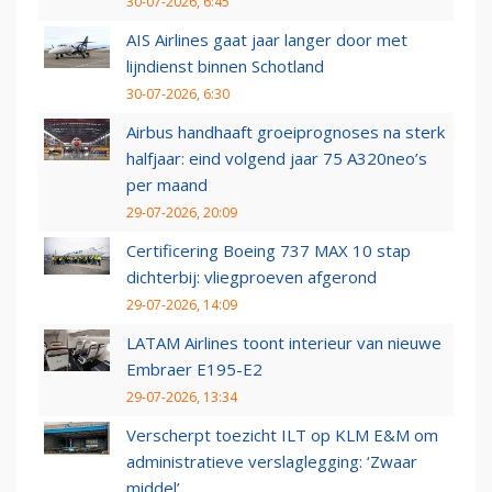
30-07-2026, 6:45
AIS Airlines gaat jaar langer door met
lijndienst binnen Schotland
30-07-2026, 6:30
Airbus handhaaft groeiprognoses na sterk
halfjaar: eind volgend jaar 75 A320neo’s
per maand
29-07-2026, 20:09
Certificering Boeing 737 MAX 10 stap
dichterbij: vliegproeven afgerond
29-07-2026, 14:09
LATAM Airlines toont interieur van nieuwe
Embraer E195-E2
29-07-2026, 13:34
Verscherpt toezicht ILT op KLM E&M om
administratieve verslaglegging: ‘Zwaar
middel’