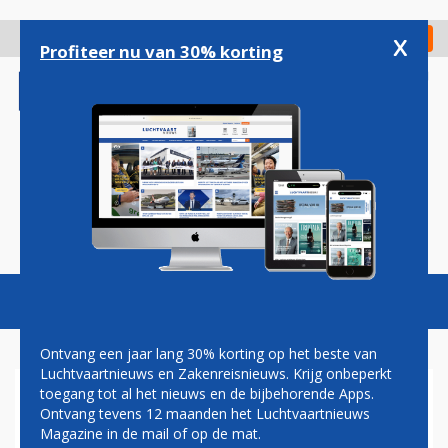
Overslaan
en
x
Digitaal Magazine
Registreer
Check in
naar
Profiteer nu van 30% korting
de
inhoud
gaan
Magazine
Podcasts
Vacatures
Toggl
naviga
Ontvang een jaar lang 30% korting op het beste van
Luchtvaartnieuws en Zakenreisnieuws. Krijg onbeperkt
toegang tot al het nieuws en de bijbehorende Apps.
NIEUWE PARKEERPLEKKEN
Ontvang tevens 12 maanden het Luchtvaartnieuws
VOOR VLIEGTUIGEN OP
Magazine in de mail of op de mat.