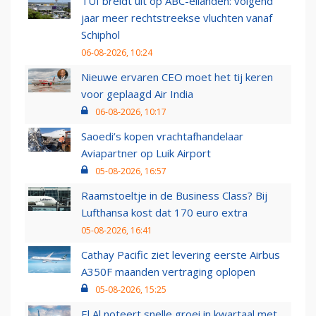
TUI breidt uit op ABC-eilanden: volgend
jaar meer rechtstreekse vluchten vanaf
Schiphol
06-08-2026, 10:24
Nieuwe ervaren CEO moet het tij keren
voor geplaagd Air India
06-08-2026, 10:17
Saoedi’s kopen vrachtafhandelaar
Aviapartner op Luik Airport
05-08-2026, 16:57
Raamstoeltje in de Business Class? Bij
Lufthansa kost dat 170 euro extra
05-08-2026, 16:41
Cathay Pacific ziet levering eerste Airbus
A350F maanden vertraging oplopen
05-08-2026, 15:25
El Al noteert snelle groei in kwartaal met