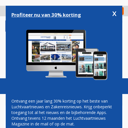
Overslaan
en
x
Digitaal Magazine
Registreer
Check in
naar
Profiteer nu van 30% korting
de
inhoud
gaan
Magazine
Podcasts
Vacatures
Toggl
naviga
Ontvang een jaar lang 30% korting op het beste van
Luchtvaartnieuws en Zakenreisnieuws. Krijg onbeperkt
toegang tot al het nieuws en de bijbehorende Apps.
VAKANTIEVLUCHTEN VANAF
Ontvang tevens 12 maanden het Luchtvaartnieuws
TWENTE AIRPORT VAN DE
Magazine in de mail of op de mat.