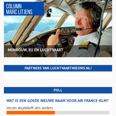
MIJNBOUW, EU EN LUCHTVAART
PARTNERS VAN LUCHTVAARTNIEUWS.NL!
POLL
WAT IS EEN GOEDE NIEUWE NAAM VOOR AIR FRANCE-KLM?
Verzin alsjeblieft iets anders