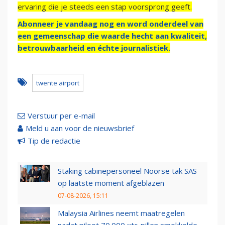
ervaring die je steeds een stap voorsprong geeft.
Abonneer je vandaag nog en word onderdeel van
een gemeenschap die waarde hecht aan kwaliteit,
betrouwbaarheid en échte journalistiek.
twente airport
Verstuur per e-mail
Meld u aan voor de nieuwsbrief
Tip de redactie
Staking cabinepersoneel Noorse tak SAS
op laatste moment afgeblazen
07-08-2026, 15:11
Malaysia Airlines neemt maatregelen