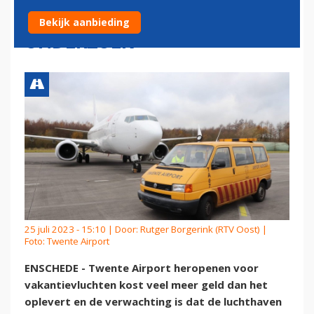
BAAN NA KRITISCH
Bekijk aanbieding
ONDERZOEK
25 juli 2023 - 15:10 | Door:
Rutger Borgerink (RTV Oost)
|
Foto: Twente Airport
ENSCHEDE - Twente Airport heropenen voor
vakantievluchten kost veel meer geld dan het
oplevert en de verwachting is dat de luchthaven