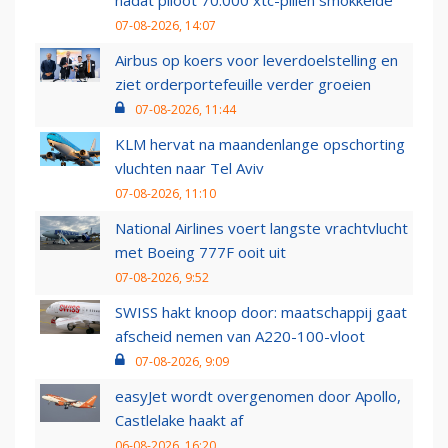
nadat piloot 70.000 xtc-pillen smokkelde
07-08-2026, 14:07
Airbus op koers voor leverdoelstelling en
ziet orderportefeuille verder groeien
07-08-2026, 11:44
KLM hervat na maandenlange opschorting
vluchten naar Tel Aviv
07-08-2026, 11:10
National Airlines voert langste vrachtvlucht
met Boeing 777F ooit uit
07-08-2026, 9:52
SWISS hakt knoop door: maatschappij gaat
afscheid nemen van A220-100-vloot
07-08-2026, 9:09
easyJet wordt overgenomen door Apollo,
Castlelake haakt af
06-08-2026, 16:20