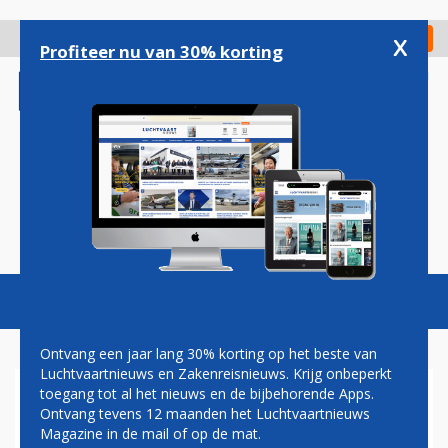
Overslaan
en
x
Digitaal Magazine
Registreer
Check in
naar
Profiteer nu van 30% korting
de
inhoud
gaan
Magazine
Podcasts
Vacatures
Toggl
naviga
Ontvang een jaar lang 30% korting op het beste van
Luchtvaartnieuws en Zakenreisnieuws. Krijg onbeperkt
toegang tot al het nieuws en de bijbehorende Apps.
TWENTE AIRPORT
Ontvang tevens 12 maanden het Luchtvaartnieuws
Magazine in de mail of op de mat.