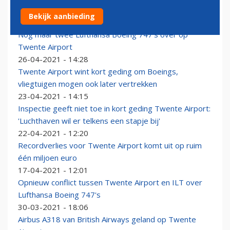
Twente Airport neemt elektrische towtruck in gebruik
Bekijk aanbieding
20-05-2021 - 17:33
Nog maar twee Lufthansa Boeing 747's over op
Twente Airport
26-04-2021 - 14:28
Twente Airport wint kort geding om Boeings,
vliegtuigen mogen ook later vertrekken
23-04-2021 - 14:15
Inspectie geeft niet toe in kort geding Twente Airport:
'Luchthaven wil er telkens een stapje bij'
22-04-2021 - 12:20
Recordverlies voor Twente Airport komt uit op ruim
één miljoen euro
17-04-2021 - 12:01
Opnieuw conflict tussen Twente Airport en ILT over
Lufthansa Boeing 747's
30-03-2021 - 18:06
Airbus A318 van British Airways geland op Twente