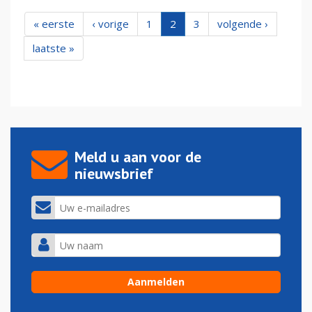
« eerste
‹ vorige
1
2
3
volgende ›
laatste »
Meld u aan voor de
nieuwsbrief