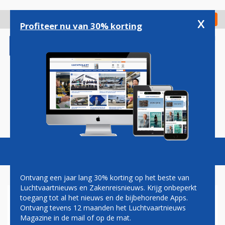
Overslaan
en
x
Digitaal Magazine
Registreer
Check in
naar
Profiteer nu van 30% korting
de
inhoud
gaan
Magazine
Podcasts
Vacatures
Toggl
naviga
Ontvang een jaar lang 30% korting op het beste van
Luchtvaartnieuws en Zakenreisnieuws. Krijg onbeperkt
toegang tot al het nieuws en de bijbehorende Apps.
BOEING 747'S VAN
Ontvang tevens 12 maanden het Luchtvaartnieuws
LUFTHANSA MOGEN NIET
Magazine in de mail of op de mat.