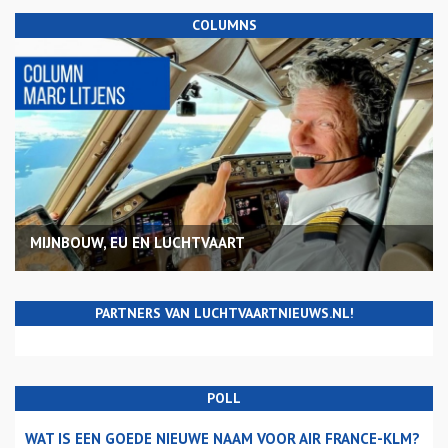
COLUMNS
MIJNBOUW, EU EN LUCHTVAART
PARTNERS VAN LUCHTVAARTNIEUWS.NL!
POLL
WAT IS EEN GOEDE NIEUWE NAAM VOOR AIR FRANCE-KLM?