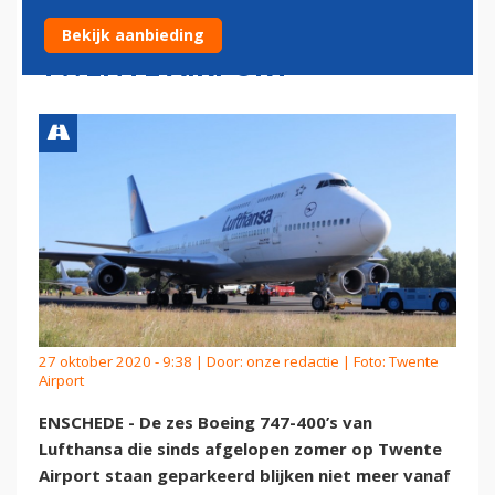
MEER VERTREKKEN VANAF
Bekijk aanbieding
TWENTE AIRPORT
27 oktober 2020 - 9:38 | Door:
onze redactie
| Foto: Twente
Airport
ENSCHEDE - De zes Boeing 747-400’s van
Lufthansa die sinds afgelopen zomer op Twente
Airport staan geparkeerd blijken niet meer vanaf