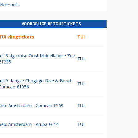
Meer polls
VOORDELIGE RETOURTICKETS
TUI vliegtickets
TUI
Jul: 8-dg cruise Oost Middellandse Zee
TUI
€1235
Jul: 9-daagse Chogogo Dive & Beach
TUI
Curacao €1056
Sep: Amsterdam - Curacao €569
TUI
Sep: Amsterdam - Aruba €614
TUI