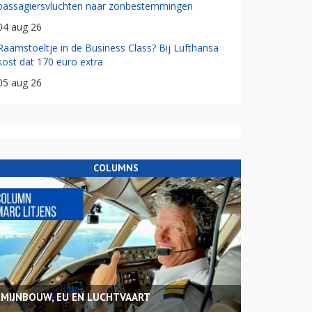
passagiersvluchten naar zonbestemmingen
04 aug 26
Raamstoeltje in de Business Class? Bij Lufthansa
kost dat 170 euro extra
05 aug 26
COLUMNS
MIJNBOUW, EU EN LUCHTVAART