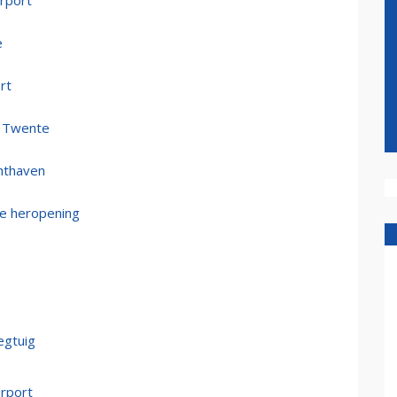
irport
e
rt
p Twente
chthaven
le heropening
egtuig
rport