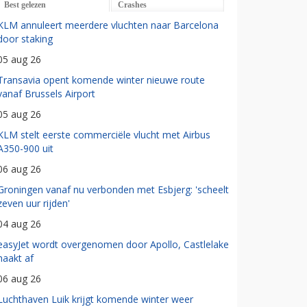
Best gelezen
Crashes
KLM annuleert meerdere vluchten naar Barcelona
door staking
05 aug 26
Transavia opent komende winter nieuwe route
vanaf Brussels Airport
05 aug 26
KLM stelt eerste commerciële vlucht met Airbus
A350-900 uit
06 aug 26
Groningen vanaf nu verbonden met Esbjerg: 'scheelt
zeven uur rijden'
04 aug 26
easyJet wordt overgenomen door Apollo, Castlelake
haakt af
06 aug 26
Luchthaven Luik krijgt komende winter weer