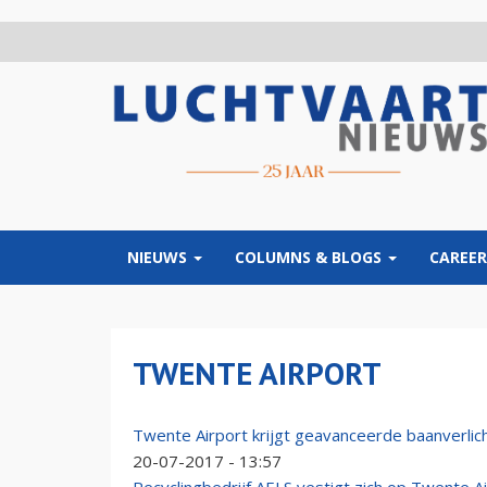
Overslaan
en
naar
de
inhoud
gaan
NIEUWS
COLUMNS & BLOGS
CAREER
TWENTE AIRPORT
Twente Airport krijgt geavanceerde baanverlic
20-07-2017 - 13:57