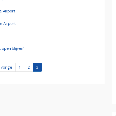
 Airport
e Airport
 open blijven'
‹ vorige
1
2
3