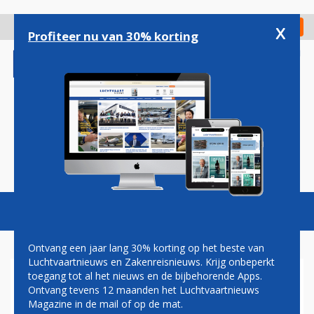
Overslaan
en
x
Digitaal Magazine
Registreer
Check in
naar
Profiteer nu van 30% korting
de
inhoud
gaan
Magazine
Podcasts
Vacatures
Toggl
naviga
Ontvang een jaar lang 30% korting op het beste van
Luchtvaartnieuws en Zakenreisnieuws. Krijg onbeperkt
toegang tot al het nieuws en de bijbehorende Apps.
ILT WIL DAT GEMEENTE
Ontvang tevens 12 maanden het Luchtvaartnieuws
VERGUNNING
Magazine in de mail of op de mat.