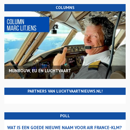
COLUMNS
MIJNBOUW, EU EN LUCHTVAART
PARTNERS VAN LUCHTVAARTNIEUWS.NL!
POLL
WAT IS EEN GOEDE NIEUWE NAAM VOOR AIR FRANCE-KLM?