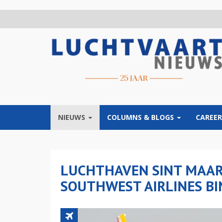
Overslaan
en
naar
de
inhoud
gaan
NIEUWS
COLUMNS & BLOGS
CAREER
LUCHTHAVEN SINT MAAR
SOUTHWEST AIRLINES B