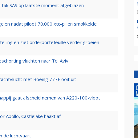
 tak SAS op laatste moment afgeblazen
elen nadat piloot 70.000 xtc-pillen smokkelde
elling en ziet orderportefeuille verder groeien
chorting vluchten naar Tel Aviv
vrachtvlucht met Boeing 777F ooit uit
happij gaat afscheid nemen van A220-100-vloot
 Apollo, Castlelake haakt af
n de luchtvaart