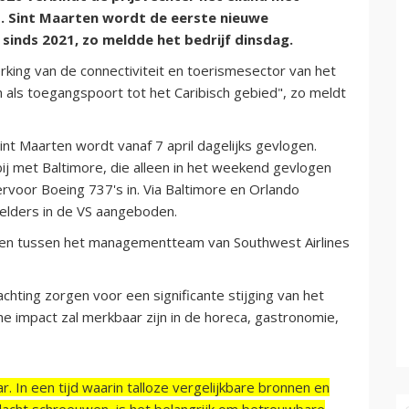
d. Sint Maarten wordt de eerste nieuwe
inds 2021, zo meldde het bedrijf dinsdag.
erking van de connectiviteit en toerismesector van het
n als toegangspoort tot het Caribisch gebied", zo meldt
int Maarten wordt vanaf 7 april dagelijks gevlogen.
ij met Baltimore, die alleen in het weekend gevlogen
ervoor Boeing 737's in. Via Baltimore en Orlando
elders in de VS aangeboden.
ken tussen het managementteam van Southwest Airlines
chting zorgen voor een significante stijging van het
e impact zal merkbaar zijn in de horeca, gastronomie,
r. In een tijd waarin talloze vergelijkbare bronnen en
acht schreeuwen, is het belangrijk om betrouwbare