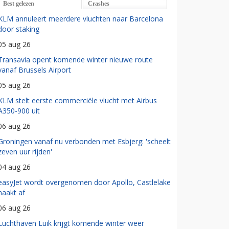
Best gelezen
Crashes
KLM annuleert meerdere vluchten naar Barcelona
door staking
05 aug 26
Transavia opent komende winter nieuwe route
vanaf Brussels Airport
05 aug 26
KLM stelt eerste commerciële vlucht met Airbus
A350-900 uit
06 aug 26
Groningen vanaf nu verbonden met Esbjerg: 'scheelt
zeven uur rijden'
04 aug 26
easyJet wordt overgenomen door Apollo, Castlelake
haakt af
06 aug 26
Luchthaven Luik krijgt komende winter weer