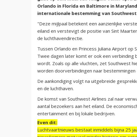
Orlando in Florida en Baltimore in Marylan
internationale bestemming van Southwest s
"Deze mijlpaal betekent een aanzienlijke verst
eiland en verstevigt de positie van Sint Maarte
de luchthavendirectie.
Tussen Orlando en Princess Juliana Airport op S
Twee dagen later komt er ook een verbinding b
wordt. Zoals op alle vluchten, zet Southwest hi
worden doorverbindingen naar bestemmingen 
De aankondiging volgt na uitgebreide gesprek
en de luchthaven.
De komst van Southwest Airlines zal naar verwa
aantal bezoekers aan het eiland. De economisch
entertainment en bij lokale bedrijven.
Even dit:
Luchtvaartnieuws bestaat inmiddels bijna 25 jaa
nieuwkomers met veel minder historie om aand