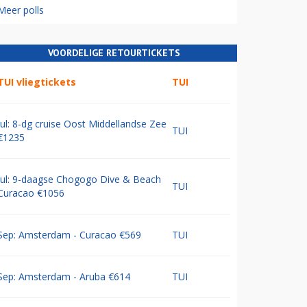
Meer polls
VOORDELIGE RETOURTICKETS
TUI vliegtickets
TUI
Jul: 8-dg cruise Oost Middellandse Zee
TUI
€1235
Jul: 9-daagse Chogogo Dive & Beach
TUI
Curacao €1056
Sep: Amsterdam - Curacao €569
TUI
Sep: Amsterdam - Aruba €614
TUI