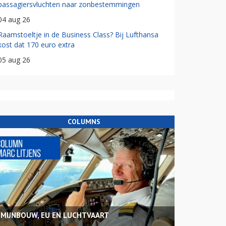
passagiersvluchten naar zonbestemmingen
04 aug 26
Raamstoeltje in de Business Class? Bij Lufthansa
kost dat 170 euro extra
05 aug 26
COLUMNS
MIJNBOUW, EU EN LUCHTVAART