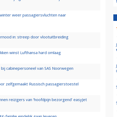
 winter weer passagiersvluchten naar
ernood in: streep door vlootuitbreiding
ukken winst Lufthansa hard omlaag
 bij cabinepersoneel van SAS Noorwegen
voor zelfgemaakt Russisch passagierstoestel
nen reizigers van ‘hoofdpijn bezorgend’ easyJet
X-familie eindelijk gaan leveren