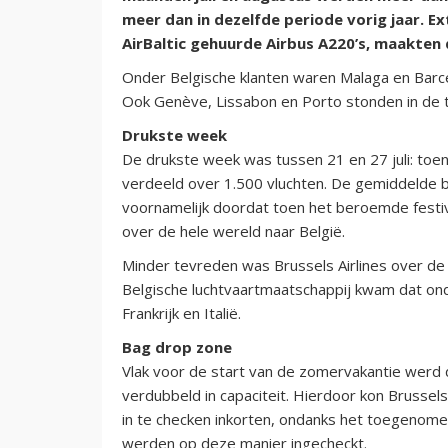
meer dan in dezelfde periode vorig jaar. Ex
AirBaltic gehuurde Airbus A220’s, maakten 
Onder Belgische klanten waren Malaga en Barc
Ook Genève, Lissabon en Porto stonden in de to
Drukste week
De drukste week was tussen 21 en 27 juli: toen
verdeeld over 1.500 vluchten. De gemiddelde 
voornamelijk doordat toen het beroemde festi
over de hele wereld naar België.
Minder tevreden was Brussels Airlines over de
Belgische luchtvaartmaatschappij kwam dat ond
Frankrijk en Italië.
Bag drop zone
Vlak voor de start van de zomervakantie werd d
verdubbeld in capaciteit. Hierdoor kon Brussel
in te checken inkorten, ondanks het toegenomen
werden op deze manier ingecheckt.