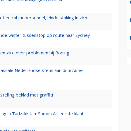
t en cabinepersoneel, einde staking in zicht
mende winter tussenstop op route naar Sydney
mentaire over problemen bij Boeing
 massale Nederlandse steun aan duurzame
stelling beklad met graffiti
g in Tadzjikistan: Somon Air eerste klant
gveld van Mallorca