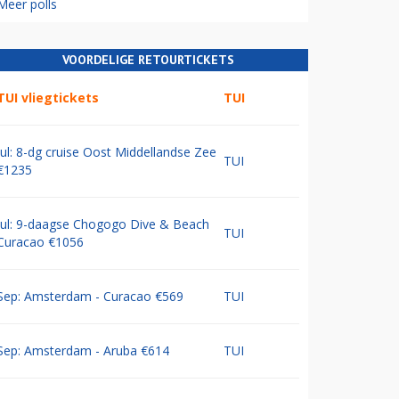
Meer polls
VOORDELIGE RETOURTICKETS
TUI vliegtickets
TUI
Jul: 8-dg cruise Oost Middellandse Zee
TUI
€1235
Jul: 9-daagse Chogogo Dive & Beach
TUI
Curacao €1056
Sep: Amsterdam - Curacao €569
TUI
Sep: Amsterdam - Aruba €614
TUI