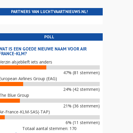
PARTNERS VAN LUCHTVAARTNIEUWS.NL!
POLL
WAT IS EEN GOEDE NIEUWE NAAM VOOR AIR
FRANCE-KLM?
Verzin alsjeblieft iets anders
47% (81 stemmen)
European Airlines Group (EAG)
24% (42 stemmen)
The Blue Group
21% (36 stemmen)
Air-France-KLM-SAS(-TAP)
6% (11 stemmen)
Totaal aantal stemmen: 170