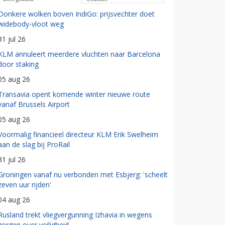
Donkere wolken boven IndiGo: prijsvechter doet
widebody-vloot weg
31 jul 26
KLM annuleert meerdere vluchten naar Barcelona
door staking
05 aug 26
Transavia opent komende winter nieuwe route
vanaf Brussels Airport
05 aug 26
Voormalig financieel directeur KLM Erik Swelheim
aan de slag bij ProRail
31 jul 26
Groningen vanaf nu verbonden met Esbjerg: 'scheelt
zeven uur rijden'
04 aug 26
Rusland trekt vliegvergunning Izhavia in wegens
zorgen over veiligheid