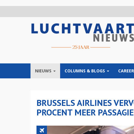
Overslaan
en
naar
de
inhoud
gaan
NIEUWS
COLUMNS & BLOGS
CAREER
BRUSSELS AIRLINES VER
PROCENT MEER PASSAGIE