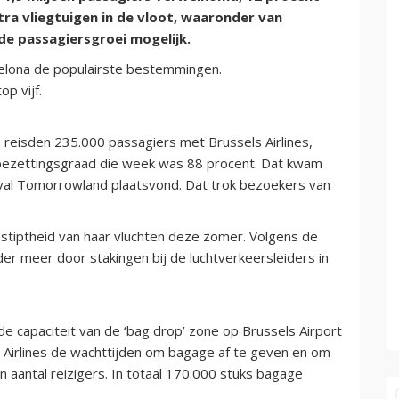
tra vliegtuigen in de vloot, waaronder van
de passagiersgroei mogelijk.
elona de populairste bestemmingen.
p vijf.
 reisden 235.000 passagiers met Brussels Airlines,
bezettingsgraad die week was 88 procent. Dat kwam
val Tomorrowland plaatsvond. Dat trok bezoekers van
 stiptheid van haar vluchten deze zomer. Volgens de
er meer door stakingen bij de luchtverkeersleiders in
e capaciteit van de ‘bag drop’ zone op Brussels Airport
s Airlines de wachttijden om bagage af te geven en om
 aantal reizigers. In totaal 170.000 stuks bagage