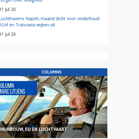
31 jul 26
Luchthavens Napels maand dicht voor onderhoud:
KLM en Transavia wijken uit
31 jul 26
COLUMNS
MIJNBOUW, EU EN LUCHTVAART