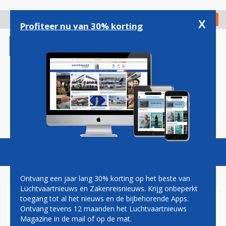
Overslaan
en
x
Digitaal Magazine
Registreer
Check in
naar
Profiteer nu van 30% korting
de
inhoud
gaan
Magazine
Podcasts
Vacatures
Toggl
naviga
Ontvang een jaar lang 30% korting op het beste van
Luchtvaartnieuws en Zakenreisnieuws. Krijg onbeperkt
toegang tot al het nieuws en de bijbehorende Apps.
AIR NEW ZEALAND PAS IN
Ontvang tevens 12 maanden het Luchtvaartnieuws
2028 TERUG OP NIVEAU VAN
Magazine in de mail of op de mat.