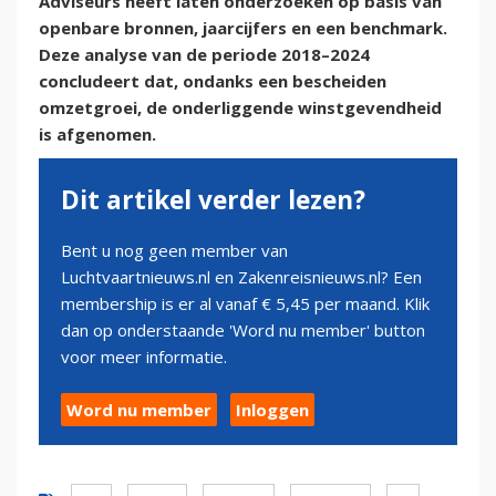
Adviseurs heeft laten onderzoeken op basis van
openbare bronnen, jaarcijfers en een benchmark.
Deze analyse van de periode 2018–2024
concludeert dat, ondanks een bescheiden
omzetgroei, de onderliggende winstgevendheid
is afgenomen.
Dit artikel verder lezen?
Bent u nog geen member van
Luchtvaartnieuws.nl en Zakenreisnieuws.nl? Een
membership is er al vanaf € 5,45 per maand. Klik
dan op onderstaande 'Word nu member' button
voor meer informatie.
Word nu member
Inloggen