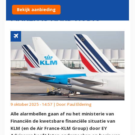
ZAKEN STELLEN: 'WINST
Bekijk aanbieding
MAKEN IS HARD NODIG’
9 oktober 2025 - 14:57 | Door:
Paul Eldering
Alle alarmbellen gaan af nu het ministerie van
Financiën de kwetsbare financiële situatie van
KLM (en de Air France-KLM Group) door EY