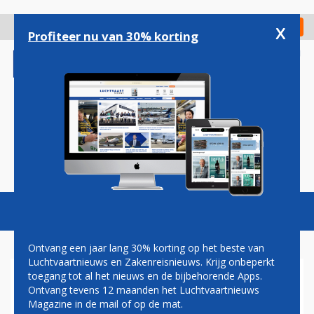
Overslaan
en
x
Digitaal Magazine
Registreer
Check in
naar
Profiteer nu van 30% korting
de
inhoud
gaan
Magazine
Podcasts
Vacatures
Toggl
naviga
Ontvang een jaar lang 30% korting op het beste van
Luchtvaartnieuws en Zakenreisnieuws. Krijg onbeperkt
toegang tot al het nieuws en de bijbehorende Apps.
KLM MOET VAN MINISTER
Ontvang tevens 12 maanden het Luchtvaartnieuws
SNEL FINANCIEEL ORDE OP
Magazine in de mail of op de mat.