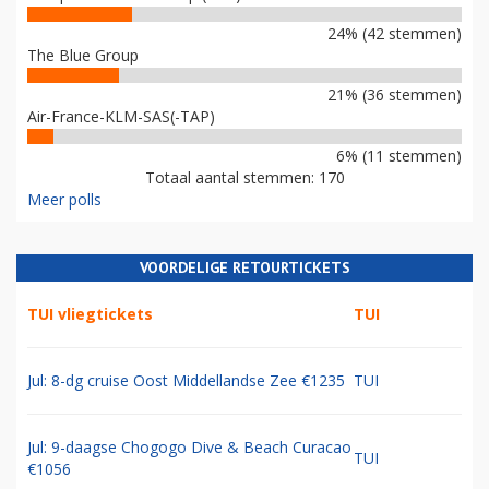
24% (42 stemmen)
The Blue Group
21% (36 stemmen)
Air-France-KLM-SAS(-TAP)
6% (11 stemmen)
Totaal aantal stemmen: 170
Meer polls
VOORDELIGE RETOURTICKETS
TUI vliegtickets
TUI
Jul: 8-dg cruise Oost Middellandse Zee €1235
TUI
Jul: 9-daagse Chogogo Dive & Beach Curacao
TUI
€1056