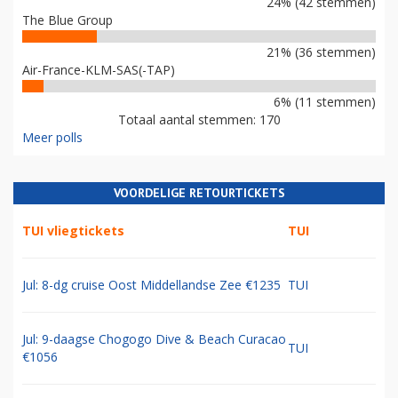
24% (42 stemmen)
The Blue Group
21% (36 stemmen)
Air-France-KLM-SAS(-TAP)
6% (11 stemmen)
Totaal aantal stemmen: 170
Meer polls
VOORDELIGE RETOURTICKETS
TUI vliegtickets
TUI
Jul: 8-dg cruise Oost Middellandse Zee €1235
TUI
Jul: 9-daagse Chogogo Dive & Beach Curacao
TUI
€1056