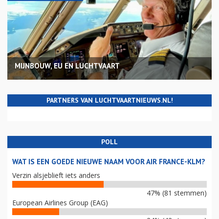
MIJNBOUW, EU EN LUCHTVAART
PARTNERS VAN LUCHTVAARTNIEUWS.NL!
POLL
WAT IS EEN GOEDE NIEUWE NAAM VOOR AIR FRANCE-KLM?
Verzin alsjeblieft iets anders
47% (81 stemmen)
European Airlines Group (EAG)