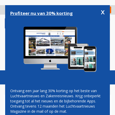
Overslaan
en
x
Digitaal Magazine
Registreer
Check in
naar
Profiteer nu van 30% korting
de
inhoud
gaan
Magazine
Podcasts
Vacatures
Toggl
naviga
Ontvang een jaar lang 30% korting op het beste van
Luchtvaartnieuws en Zakenreisnieuws. Krijg onbeperkt
toegang tot al het nieuws en de bijbehorende Apps.
AF-KLM
Ontvang tevens 12 maanden het Luchtvaartnieuws
Magazine in de mail of op de mat.