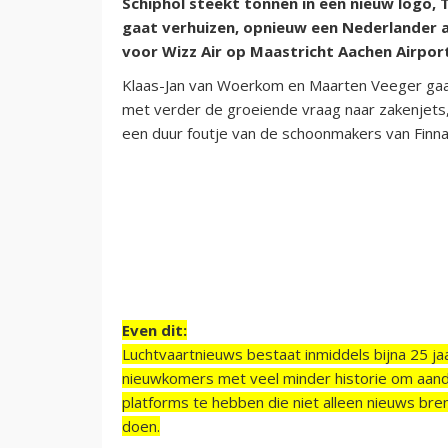
Schiphol steekt tonnen in een nieuw logo, 
gaat verhuizen, opnieuw een Nederlander aa
voor Wizz Air op Maastricht Aachen Airpor
Klaas-Jan van Woerkom en Maarten Veeger gaa
met verder de groeiende vraag naar zakenjets
een duur foutje van de schoonmakers van Finnai
Even dit:
Luchtvaartnieuws bestaat inmiddels bijna 25 jaa
nieuwkomers met veel minder historie om aand
platforms te hebben die niet alleen nieuws bre
doen.