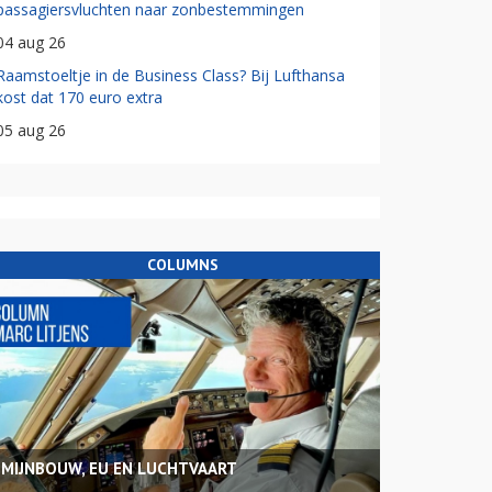
passagiersvluchten naar zonbestemmingen
04 aug 26
Raamstoeltje in de Business Class? Bij Lufthansa
kost dat 170 euro extra
05 aug 26
COLUMNS
MIJNBOUW, EU EN LUCHTVAART