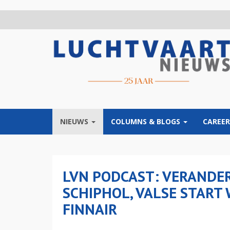
Overslaan
en
naar
de
inhoud
gaan
NIEUWS
COLUMNS & BLOGS
CAREER
LVN PODCAST: VERANDER
SCHIPHOL, VALSE START 
FINNAIR