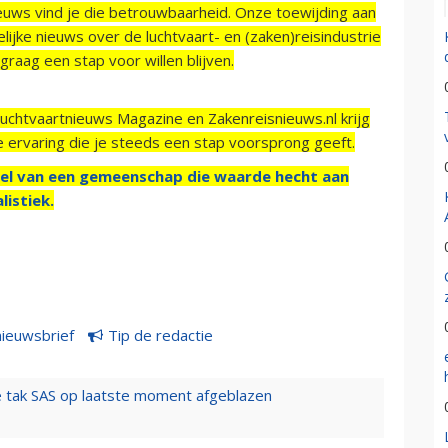
ieuws vind je die betrouwbaarheid. Onze toewijding aan
ijke nieuws over de luchtvaart- en (zaken)reisindustrie
raag een stap voor willen blijven.
Luchtvaartnieuws Magazine en Zakenreisnieuws.nl krijg
e ervaring die je steeds een stap voorsprong geeft.
el van een gemeenschap die waarde hecht aan
listiek.
nieuwsbrief
Tip de redactie
 tak SAS op laatste moment afgeblazen