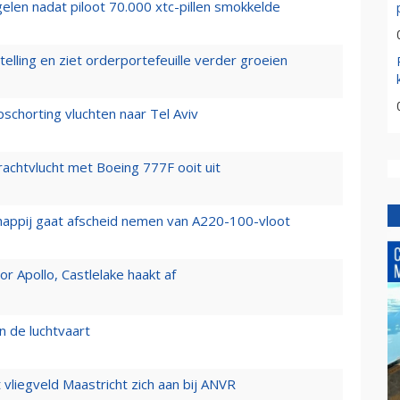
elen nadat piloot 70.000 xtc-pillen smokkelde
elling en ziet orderportefeuille verder groeien
chorting vluchten naar Tel Aviv
vrachtvlucht met Boeing 777F ooit uit
happij gaat afscheid nemen van A220-100-vloot
 Apollo, Castlelake haakt af
n de luchtvaart
t vliegveld Maastricht zich aan bij ANVR