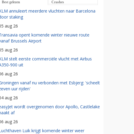
Best gelezen
Crashes
KLM annuleert meerdere vluchten naar Barcelona
door staking
05 aug 26
Transavia opent komende winter nieuwe route
vanaf Brussels Airport
05 aug 26
KLM stelt eerste commerciële vlucht met Airbus
A350-900 uit
06 aug 26
Groningen vanaf nu verbonden met Esbjerg: 'scheelt
zeven uur rijden'
04 aug 26
easyJet wordt overgenomen door Apollo, Castlelake
haakt af
06 aug 26
Luchthaven Luik krijgt komende winter weer