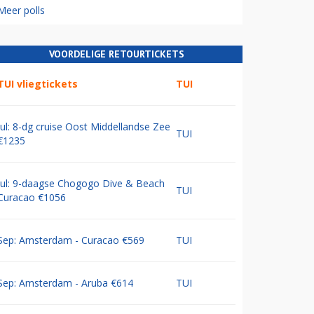
Meer polls
VOORDELIGE RETOURTICKETS
TUI vliegtickets
TUI
Jul: 8-dg cruise Oost Middellandse Zee
TUI
€1235
Jul: 9-daagse Chogogo Dive & Beach
TUI
Curacao €1056
Sep: Amsterdam - Curacao €569
TUI
Sep: Amsterdam - Aruba €614
TUI