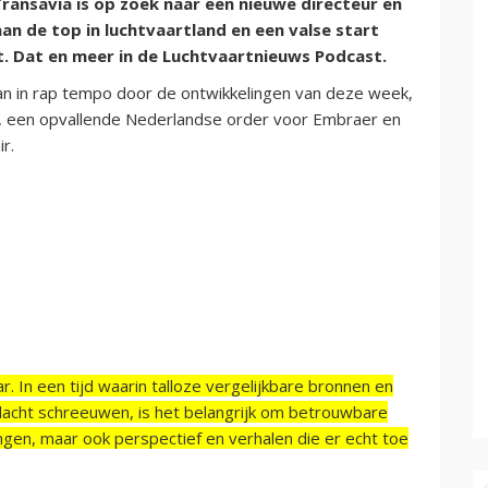
Transavia is op zoek naar een nieuwe directeur en
n de top in luchtvaartland en een valse start
t. Dat en meer in de Luchtvaartnieuws Podcast.
n in rap tempo door de ontwikkelingen van deze week,
, een opvallende Nederlandse order voor Embraer en
r.
r. In een tijd waarin talloze vergelijkbare bronnen en
acht schreeuwen, is het belangrijk om betrouwbare
ngen, maar ook perspectief en verhalen die er echt toe