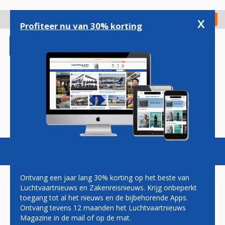
Overslaan
en
x
Digitaal Magazine
Registreer
Check in
naar
Profiteer nu van 30% korting
de
inhoud
gaan
Magazine
Podcasts
Vacatures
Toggl
naviga
Ontvang een jaar lang 30% korting op het beste van
Luchtvaartnieuws en Zakenreisnieuws. Krijg onbeperkt
toegang tot al het nieuws en de bijbehorende Apps.
KLM TREKT VOORSTEL
Ontvang tevens 12 maanden het Luchtvaartnieuws
AANPASSING RUSTTIJDEN OP
Magazine in de mail of op de mat.