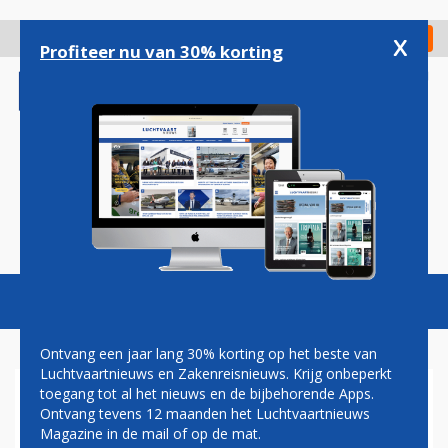
Overslaan
en
x
Digitaal Magazine
Registreer
Check in
naar
Profiteer nu van 30% korting
de
inhoud
gaan
Magazine
Podcasts
Vacatures
Toggl
naviga
Ontvang een jaar lang 30% korting op het beste van
Luchtvaartnieuws en Zakenreisnieuws. Krijg onbeperkt
toegang tot al het nieuws en de bijbehorende Apps.
CAO
Ontvang tevens 12 maanden het Luchtvaartnieuws
Magazine in de mail of op de mat.