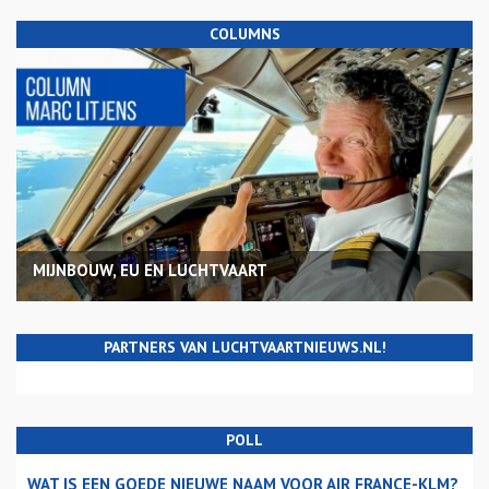
COLUMNS
MIJNBOUW, EU EN LUCHTVAART
PARTNERS VAN LUCHTVAARTNIEUWS.NL!
POLL
WAT IS EEN GOEDE NIEUWE NAAM VOOR AIR FRANCE-KLM?