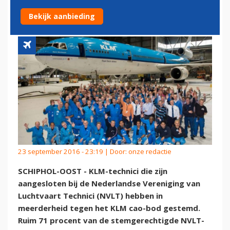
MAATSCHAPPIJ
Bekijk aanbieding
23 september 2016 - 23:19 | Door:
onze redactie
SCHIPHOL-OOST - KLM-technici die zijn
aangesloten bij de Nederlandse Vereniging van
Luchtvaart Technici (NVLT) hebben in
meerderheid tegen het KLM cao-bod gestemd.
Ruim 71 procent van de stemgerechtigde NVLT-