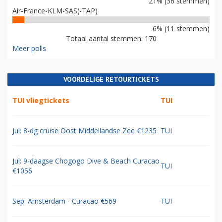
21% (36 stemmen)
Air-France-KLM-SAS(-TAP)
6% (11 stemmen)
Totaal aantal stemmen: 170
Meer polls
VOORDELIGE RETOURTICKETS
TUI vliegtickets
TUI
Jul: 8-dg cruise Oost Middellandse Zee €1235
TUI
Jul: 9-daagse Chogogo Dive & Beach Curacao
TUI
€1056
Sep: Amsterdam - Curacao €569
TUI