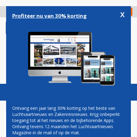
Overslaan
en
x
Digitaal Magazine
Registreer
Check in
naar
Profiteer nu van 30% korting
de
inhoud
gaan
Magazine
Podcasts
Vacatures
Toggl
naviga
Ontvang een jaar lang 30% korting op het beste van
Luchtvaartnieuws en Zakenreisnieuws. Krijg onbeperkt
toegang tot al het nieuws en de bijbehorende Apps.
KLM-TECHNICI ZEGGEN 'NEE'
Ontvang tevens 12 maanden het Luchtvaartnieuws
TEGEN CAO-BOD
Magazine in de mail of op de mat.