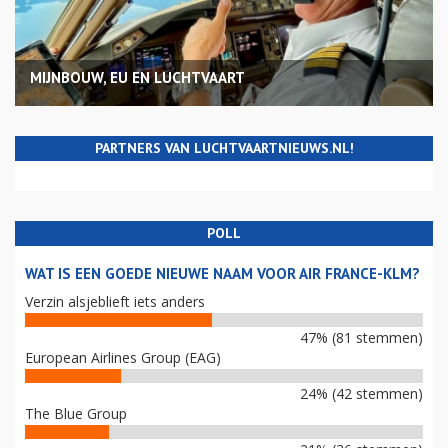
MIJNBOUW, EU EN LUCHTVAART
PARTNERS VAN LUCHTVAARTNIEUWS.NL!
POLL
WAT IS EEN GOEDE NIEUWE NAAM VOOR AIR FRANCE-KLM?
Verzin alsjeblieft iets anders
47% (81 stemmen)
European Airlines Group (EAG)
24% (42 stemmen)
The Blue Group