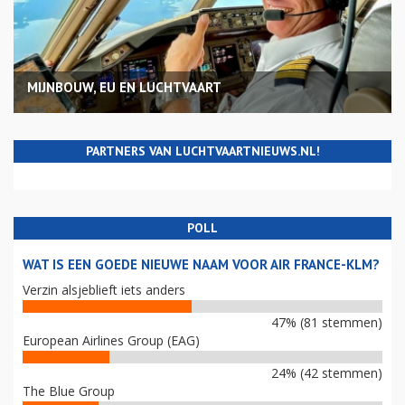
MIJNBOUW, EU EN LUCHTVAART
PARTNERS VAN LUCHTVAARTNIEUWS.NL!
POLL
WAT IS EEN GOEDE NIEUWE NAAM VOOR AIR FRANCE-KLM?
Verzin alsjeblieft iets anders
47% (81 stemmen)
European Airlines Group (EAG)
24% (42 stemmen)
The Blue Group