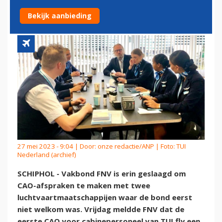
OVER CABINEPERSONEEL
Bekijk aanbieding
27 mei 2023 - 9:04 | Door:
onze redactie/ANP
| Foto: TUI
Nederland (archief)
SCHIPHOL - Vakbond FNV is erin geslaagd om
CAO-afspraken te maken met twee
luchtvaartmaatschappijen waar de bond eerst
niet welkom was. Vrijdag meldde FNV dat de
eerste CAO voor cabinepersoneel van TUI fly een