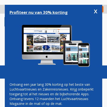
Overslaan
en
x
Digitaal Magazine
Registreer
Check in
naar
Profiteer nu van 30% korting
de
inhoud
gaan
Magazine
Podcasts
Vacatures
Toggl
naviga
Ontvang een jaar lang 30% korting op het beste van
Luchtvaartnieuws en Zakenreisnieuws. Krijg onbeperkt
toegang tot al het nieuws en de bijbehorende Apps.
BONDEN SLUITEN NIEUWE
Ontvang tevens 12 maanden het Luchtvaartnieuws
CAO MET TUI FLY EN EASYJET
Magazine in de mail of op de mat.