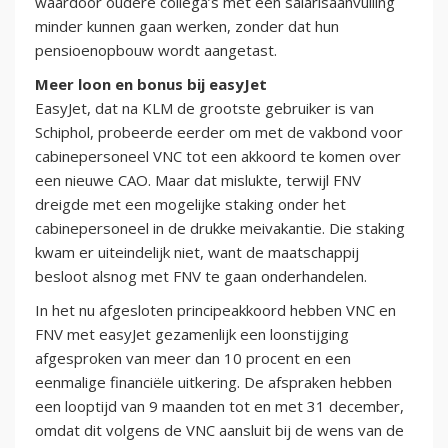
waardoor oudere collega’s met een salarisaanvulling
minder kunnen gaan werken, zonder dat hun
pensioenopbouw wordt aangetast.
Meer loon en bonus bij easyJet
EasyJet, dat na KLM de grootste gebruiker is van
Schiphol, probeerde eerder om met de vakbond voor
cabinepersoneel VNC tot een akkoord te komen over
een nieuwe CAO. Maar dat mislukte, terwijl FNV
dreigde met een mogelijke staking onder het
cabinepersoneel in de drukke meivakantie. Die staking
kwam er uiteindelijk niet, want de maatschappij
besloot alsnog met FNV te gaan onderhandelen.
In het nu afgesloten principeakkoord hebben VNC en
FNV met easyJet gezamenlijk een loonstijging
afgesproken van meer dan 10 procent en een
eenmalige financiële uitkering. De afspraken hebben
een looptijd van 9 maanden tot en met 31 december,
omdat dit volgens de VNC aansluit bij de wens van de