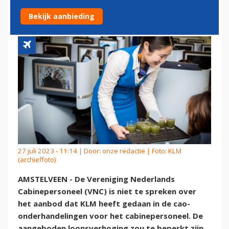
CAO CABINEPERSONEEL
Bekijk aanbieding
27 juli 2023 - 11:14 | Door:
onze redactie
| Foto: KLM
(archieffoto)
AMSTELVEEN - De Vereniging Nederlands
Cabinepersoneel (VNC) is niet te spreken over
het aanbod dat KLM heeft gedaan in de cao-
onderhandelingen voor het cabinepersoneel. De
aangeboden loonsverhoging zou te beperkt zijn,