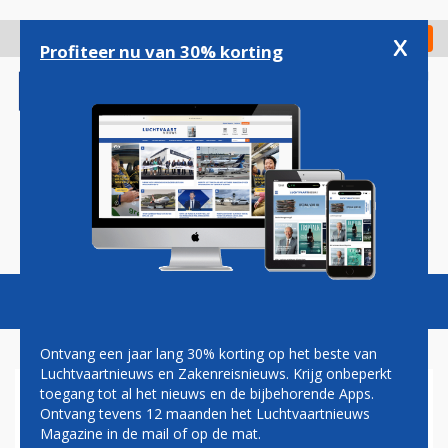
Overslaan
en
x
Digitaal Magazine
Registreer
Check in
naar
Profiteer nu van 30% korting
de
inhoud
gaan
Magazine
Podcasts
Vacatures
Toggl
naviga
Ontvang een jaar lang 30% korting op het beste van
Luchtvaartnieuws en Zakenreisnieuws. Krijg onbeperkt
toegang tot al het nieuws en de bijbehorende Apps.
VNC TELEURGESTELD DOOR
Ontvang tevens 12 maanden het Luchtvaartnieuws
AANBOD KLM VOOR NIEUWE
Magazine in de mail of op de mat.