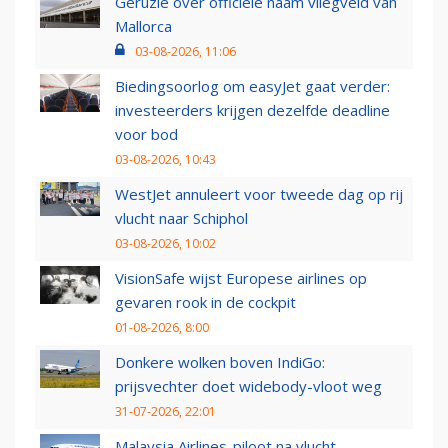
Geruzie over officiële naam vliegveld van
Mallorca
03-08-2026, 11:06
Biedingsoorlog om easyJet gaat verder:
investeerders krijgen dezelfde deadline
voor bod
03-08-2026, 10:43
WestJet annuleert voor tweede dag op rij
vlucht naar Schiphol
03-08-2026, 10:02
VisionSafe wijst Europese airlines op
gevaren rook in de cockpit
01-08-2026, 8:00
Donkere wolken boven IndiGo:
prijsvechter doet widebody-vloot weg
31-07-2026, 22:01
Malaysia Airlines-piloot na vlucht