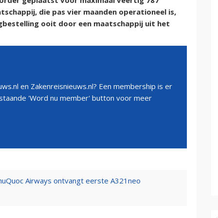
 order geplaatst voor maximaal veertig 787
schappij, die pas vier maanden operationeel is,
bestelling ooit door een maatschappij uit het
ws.nl en Zakenreisnieuws.nl? Een membership is er
erstaande 'Word nu member' button voor meer
huQuoc Airways ontvangt eerste A321neo