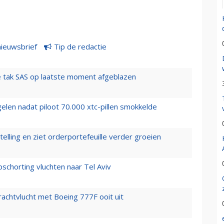
nieuwsbrief
Tip de redactie
 tak SAS op laatste moment afgeblazen
elen nadat piloot 70.000 xtc-pillen smokkelde
elling en ziet orderportefeuille verder groeien
chorting vluchten naar Tel Aviv
vrachtvlucht met Boeing 777F ooit uit