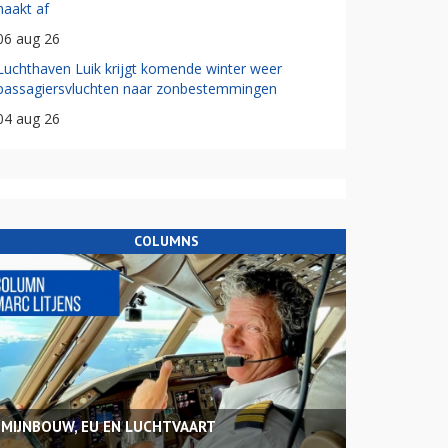
haakt af
06 aug 26
Luchthaven Luik krijgt komende winter weer
passagiersvluchten naar zonbestemmingen
04 aug 26
COLUMNS
MIJNBOUW, EU EN LUCHTVAART