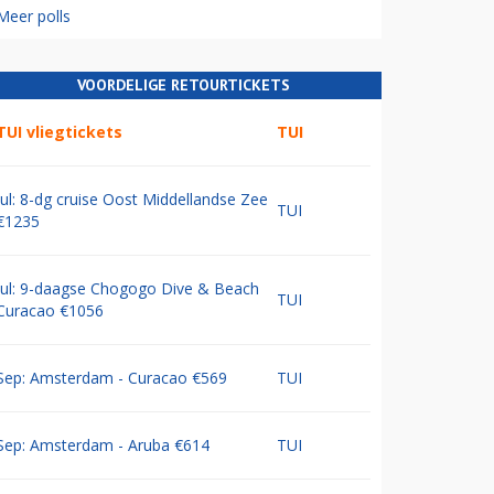
Meer polls
VOORDELIGE RETOURTICKETS
TUI vliegtickets
TUI
Jul: 8-dg cruise Oost Middellandse Zee
TUI
€1235
Jul: 9-daagse Chogogo Dive & Beach
TUI
Curacao €1056
Sep: Amsterdam - Curacao €569
TUI
Sep: Amsterdam - Aruba €614
TUI