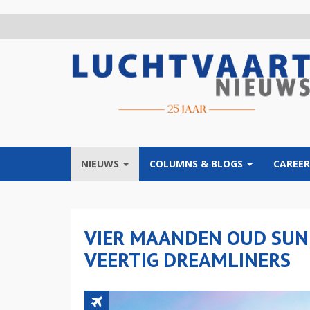
Overslaan
en
naar
de
inhoud
gaan
NIEUWS
COLUMNS & BLOGS
CAREER
VIER MAANDEN OUD SUN
VEERTIG DREAMLINERS