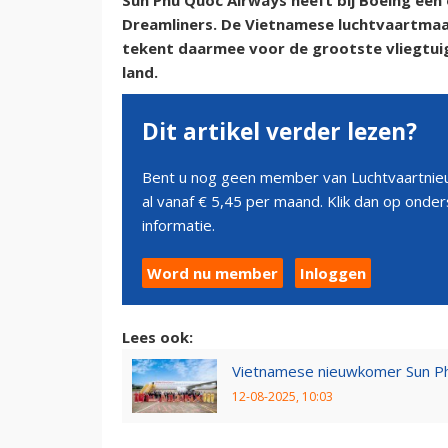
Sun Phu Quoc Airways heeft bij Boeing een
Dreamliners. De Vietnamese luchtvaartmaat
tekent daarmee voor de grootste vliegtuig
land.
Dit artikel verder lezen?
Bent u nog geen member van Luchtvaartnieu
al vanaf € 5,45 per maand. Klik dan op ond
informatie.
Word nu member
Inloggen
Lees ook:
Vietnamese nieuwkomer Sun P
12-08-2025, 10:03