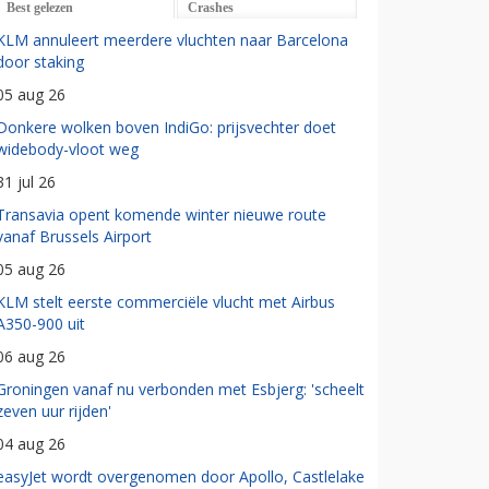
Best gelezen
Crashes
KLM annuleert meerdere vluchten naar Barcelona
door staking
05 aug 26
Donkere wolken boven IndiGo: prijsvechter doet
widebody-vloot weg
31 jul 26
Transavia opent komende winter nieuwe route
vanaf Brussels Airport
05 aug 26
KLM stelt eerste commerciële vlucht met Airbus
A350-900 uit
06 aug 26
Groningen vanaf nu verbonden met Esbjerg: 'scheelt
zeven uur rijden'
04 aug 26
easyJet wordt overgenomen door Apollo, Castlelake