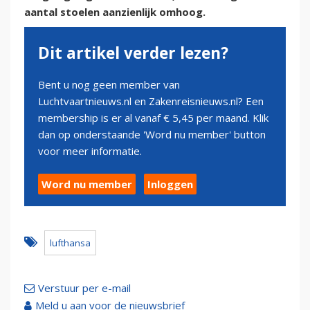
aantal stoelen aanzienlijk omhoog.
Dit artikel verder lezen?
Bent u nog geen member van
Luchtvaartnieuws.nl en Zakenreisnieuws.nl? Een
membership is er al vanaf € 5,45 per maand. Klik
dan op onderstaande 'Word nu member' button
voor meer informatie.
Word nu member
Inloggen
lufthansa
Verstuur per e-mail
Meld u aan voor de nieuwsbrief