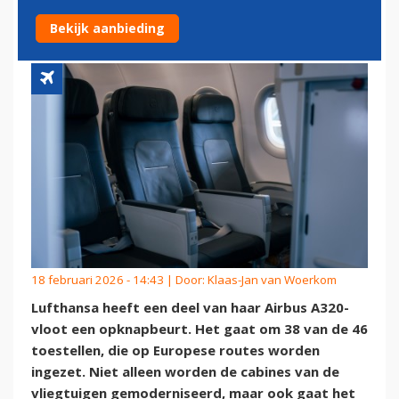
A320-VLOOT
Bekijk aanbieding
18 februari 2026 - 14:43 | Door:
Klaas-Jan van Woerkom
Lufthansa heeft een deel van haar Airbus A320-
vloot een opknapbeurt. Het gaat om 38 van de 46
toestellen, die op Europese routes worden
ingezet. Niet alleen worden de cabines van de
vliegtuigen gemoderniseerd, maar ook gaat het