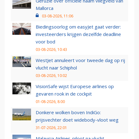
Geruzie over officiële naam vliegveld van
Mallorca
03-08-2026, 11:06
Biedingsoorlog om easyJet gaat verder:
investeerders krijgen dezelfde deadline
voor bod
03-08-2026, 10:43
WestJet annuleert voor tweede dag op rij
vlucht naar Schiphol
03-08-2026, 10:02
VisionSafe wijst Europese airlines op
gevaren rook in de cockpit
01-08-2026, 8:00
Donkere wolken boven IndiGo:
prijsvechter doet widebody-vloot weg
31-07-2026, 22:01
Malaysia Airlines-piloot na vlucht