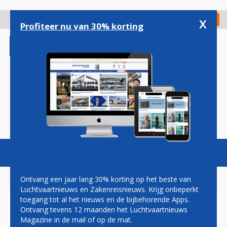
Overslaan
en
x
Digitaal Magazine
Registreer
Check in
naar
Profiteer nu van 30% korting
de
inhoud
gaan
Magazine
Podcasts
Vacatures
Toggl
naviga
Ontvang een jaar lang 30% korting op het beste van
Luchtvaartnieuws en Zakenreisnieuws. Krijg onbeperkt
toegang tot al het nieuws en de bijbehorende Apps.
LUFTHANSA MODERNISEERT
Ontvang tevens 12 maanden het Luchtvaartnieuws
INTERIEUR VAN DEEL AIRBUS
Magazine in de mail of op de mat.