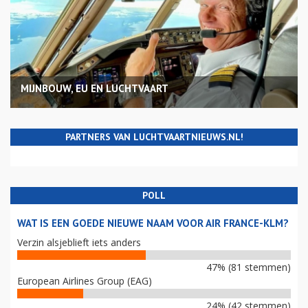
MIJNBOUW, EU EN LUCHTVAART
PARTNERS VAN LUCHTVAARTNIEUWS.NL!
POLL
WAT IS EEN GOEDE NIEUWE NAAM VOOR AIR FRANCE-KLM?
Verzin alsjeblieft iets anders
47% (81 stemmen)
European Airlines Group (EAG)
24% (42 stemmen)