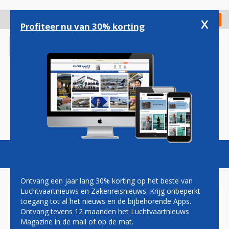
Overslaan
en
x
Digitaal Magazine
Registreer
Check in
naar
Profiteer nu van 30% korting
de
inhoud
gaan
Magazine
Podcasts
Vacatures
Toggl
naviga
Ontvang een jaar lang 30% korting op het beste van
Luchtvaartnieuws en Zakenreisnieuws. Krijg onbeperkt
toegang tot al het nieuws en de bijbehorende Apps.
LUFTHANSA SCHRAPT
Ontvang tevens 12 maanden het Luchtvaartnieuws
ICONISCH VLUCHTNUMMER
Magazine in de mail of op de mat.