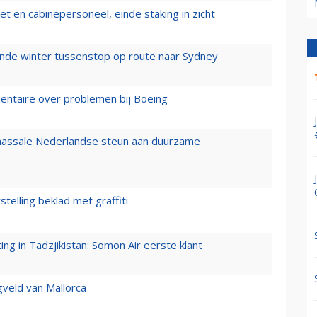
t en cabinepersoneel, einde staking in zicht
mende winter tussenstop op route naar Sydney
mentaire over problemen bij Boeing
 massale Nederlandse steun aan duurzame
stelling beklad met graffiti
g in Tadzjikistan: Somon Air eerste klant
gveld van Mallorca