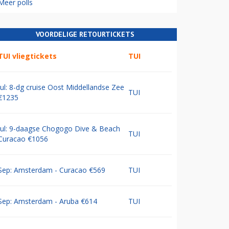
Meer polls
VOORDELIGE RETOURTICKETS
TUI vliegtickets
TUI
Jul: 8-dg cruise Oost Middellandse Zee
TUI
€1235
Jul: 9-daagse Chogogo Dive & Beach
TUI
Curacao €1056
Sep: Amsterdam - Curacao €569
TUI
Sep: Amsterdam - Aruba €614
TUI