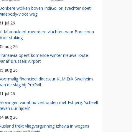
Donkere wolken boven IndiGo: prijsvechter doet
widebody-vloot weg
31 jul 26
KLM annuleert meerdere vluchten naar Barcelona
door staking
05 aug 26
Transavia opent komende winter nieuwe route
vanaf Brussels Airport
05 aug 26
Voormalig financieel directeur KLM Erik Swelheim
aan de slag bij ProRail
31 jul 26
Groningen vanaf nu verbonden met Esbjerg: 'scheelt
zeven uur rijden'
04 aug 26
Rusland trekt vliegvergunning Izhavia in wegens
zorgen over veiligheid