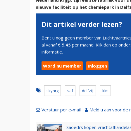
Nederland krijgt zijn eerste fabriek voor d
nieuwe faciliteit op het chemiepark in Delfz
Dit artikel verder lezen?
Bent u nog geen member van Luchtvaartnieu
al vanaf € 5,45 per maand. Klik dan op ond
informatie.
Word nu member
Inloggen
skynrg
saf
delfzijl
klm
Verstuur per e-mail
Meld u aan voor de 
Saoedi’s kopen vrachtafhandelaa