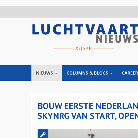
Overslaan
en
naar
de
inhoud
gaan
NIEUWS
COLUMNS & BLOGS
CAREER
BOUW EERSTE NEDERLAN
SKYNRG VAN START, OPEN