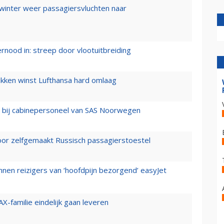
 winter weer passagiersvluchten naar
ernood in: streep door vlootuitbreiding
ukken winst Lufthansa hard omlaag
 bij cabinepersoneel van SAS Noorwegen
voor zelfgemaakt Russisch passagierstoestel
nen reizigers van ‘hoofdpijn bezorgend’ easyJet
X-familie eindelijk gaan leveren