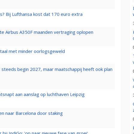
s? Bij Lufthansa kost dat 170 euro extra
rste Airbus A350F maanden vertraging oplopen
wartaal met minder oorlogsgeweld
 steeds begin 2027, maar maatschappij heeft ook plan
tsnapt aan aanslag op luchthaven Leipzig
n naar Barcelona door staking
 bij IndiGo: 'op naar nieuwe fase van groei'