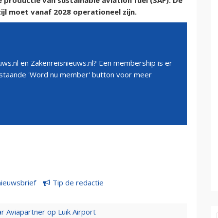
e productie van sustainable aviation fuel (SAF). De
ijl moet vanaf 2028 operationeel zijn.
ws.nl en Zakenreisnieuws.nl? Een membership is er
erstaande 'Word nu member' button voor meer
nieuwsbrief
Tip de redactie
r Aviapartner op Luik Airport