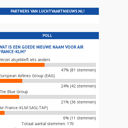
PARTNERS VAN LUCHTVAARTNIEUWS.NL!
POLL
WAT IS EEN GOEDE NIEUWE NAAM VOOR AIR
FRANCE-KLM?
Verzin alsjeblieft iets anders
47% (81 stemmen)
European Airlines Group (EAG)
24% (42 stemmen)
The Blue Group
21% (36 stemmen)
Air-France-KLM-SAS(-TAP)
6% (11 stemmen)
Totaal aantal stemmen: 170