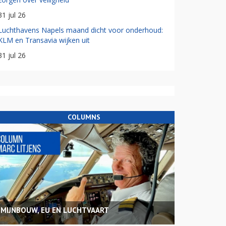
31 jul 26
Luchthavens Napels maand dicht voor onderhoud:
KLM en Transavia wijken uit
31 jul 26
COLUMNS
MIJNBOUW, EU EN LUCHTVAART