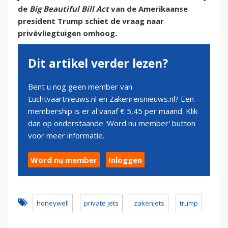
de
Big Beautiful Bill Act
van de Amerikaanse
president Trump schiet de vraag naar
privévliegtuigen omhoog.
Dit artikel verder lezen?
Bent u nog geen member van
Luchtvaartnieuws.nl en Zakenreisnieuws.nl? Een
membership is er al vanaf € 5,45 per maand. Klik
dan op onderstaande 'Word nu member' button
voor meer informatie.
Word nu member
Inloggen
honeywell
private jets
zakenjets
trump