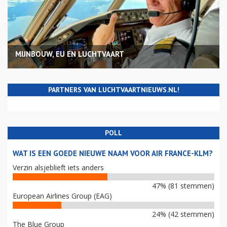
MIJNBOUW, EU EN LUCHTVAART
PARTNERS VAN LUCHTVAARTNIEUWS.NL!
POLL
WAT IS EEN GOEDE NIEUWE NAAM VOOR AIR FRANCE-KLM?
Verzin alsjeblieft iets anders
47% (81 stemmen)
European Airlines Group (EAG)
24% (42 stemmen)
The Blue Group