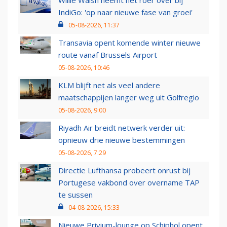
Willie Walsh neemt het roer over bij
IndiGo: 'op naar nieuwe fase van groei'
05-08-2026, 11:37
Transavia opent komende winter nieuwe
route vanaf Brussels Airport
05-08-2026, 10:46
KLM blijft net als veel andere
maatschappijen langer weg uit Golfregio
05-08-2026, 9:00
Riyadh Air breidt netwerk verder uit:
opnieuw drie nieuwe bestemmingen
05-08-2026, 7:29
Directie Lufthansa probeert onrust bij
Portugese vakbond over overname TAP
te sussen
04-08-2026, 15:33
Nieuwe Privium-lounge op Schiphol opent