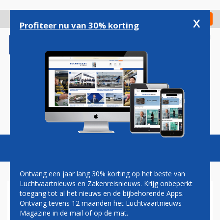
Overslaan
en
x
Digitaal Magazine
Registreer
Check in
naar
Profiteer nu van 30% korting
de
inhoud
gaan
Magazine
Podcasts
Vacatures
Toggl
naviga
Ontvang een jaar lang 30% korting op het beste van
Luchtvaartnieuws en Zakenreisnieuws. Krijg onbeperkt
toegang tot al het nieuws en de bijbehorende Apps.
VERKOOP VAN ZAKENJETS
Ontvang tevens 12 maanden het Luchtvaartnieuws
GAAT KOMENDE JAREN HARD
Magazine in de mail of op de mat.