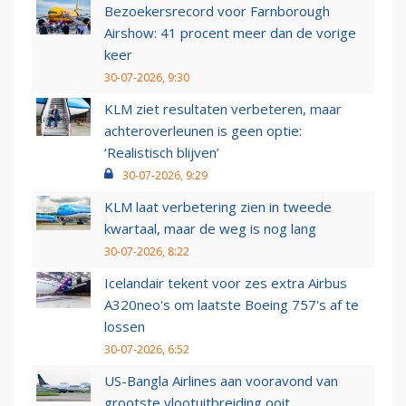
Bezoekersrecord voor Farnborough
Airshow: 41 procent meer dan de vorige
keer
30-07-2026, 9:30
KLM ziet resultaten verbeteren, maar
achteroverleunen is geen optie:
‘Realistisch blijven’
30-07-2026, 9:29
KLM laat verbetering zien in tweede
kwartaal, maar de weg is nog lang
30-07-2026, 8:22
Icelandair tekent voor zes extra Airbus
A320neo's om laatste Boeing 757's af te
lossen
30-07-2026, 6:52
US-Bangla Airlines aan vooravond van
grootste vlootuitbreiding ooit