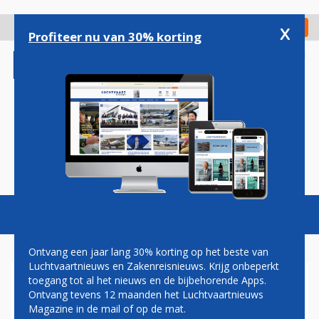
Overslaan
en
x
Digitaal Magazine
Registreer
Check in
naar
Profiteer nu van 30% korting
de
inhoud
gaan
Magazine
Podcasts
Vacatures
Toggl
naviga
Ontvang een jaar lang 30% korting op het beste van
Luchtvaartnieuws en Zakenreisnieuws. Krijg onbeperkt
toegang tot al het nieuws en de bijbehorende Apps.
STEMADVIES
Ontvang tevens 12 maanden het Luchtvaartnieuws
Magazine in de mail of op de mat.