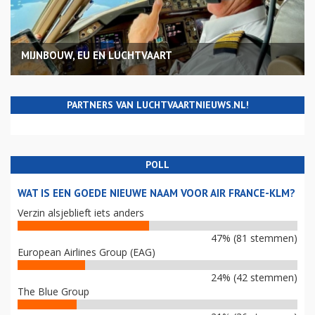
MIJNBOUW, EU EN LUCHTVAART
PARTNERS VAN LUCHTVAARTNIEUWS.NL!
POLL
WAT IS EEN GOEDE NIEUWE NAAM VOOR AIR FRANCE-KLM?
Verzin alsjeblieft iets anders
47% (81 stemmen)
European Airlines Group (EAG)
24% (42 stemmen)
The Blue Group