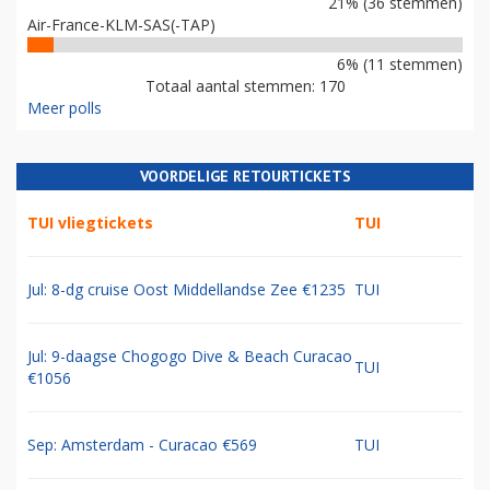
21% (36 stemmen)
Air-France-KLM-SAS(-TAP)
6% (11 stemmen)
Totaal aantal stemmen: 170
Meer polls
VOORDELIGE RETOURTICKETS
TUI vliegtickets
TUI
Jul: 8-dg cruise Oost Middellandse Zee €1235
TUI
Jul: 9-daagse Chogogo Dive & Beach Curacao
TUI
€1056
Sep: Amsterdam - Curacao €569
TUI