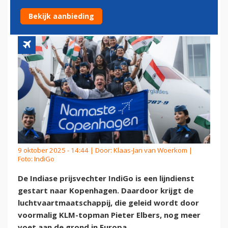
INDIGO VERDER UIT
Bekijk aanbieding
9 oktober 2025 - 14:44 | Door:
Klaas-Jan van Woerkom
|
Foto: IndiGo
De Indiase prijsvechter IndiGo is een lijndienst
gestart naar Kopenhagen. Daardoor krijgt de
luchtvaartmaatschappij, die geleid wordt door
voormalig KLM-topman Pieter Elbers, nog meer
voet aan de grond in Europa.