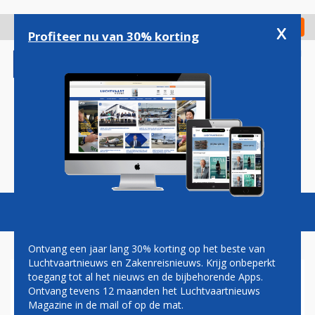
Overslaan
en
x
Digitaal Magazine
Registreer
Check in
naar
Profiteer nu van 30% korting
de
inhoud
gaan
Magazine
Podcasts
Vacatures
Toggl
naviga
Ontvang een jaar lang 30% korting op het beste van
Luchtvaartnieuws en Zakenreisnieuws. Krijg onbeperkt
toegang tot al het nieuws en de bijbehorende Apps.
PIETER ELBERS BREIDT
Ontvang tevens 12 maanden het Luchtvaartnieuws
EUROPESE VOETAFDRUK
Magazine in de mail of op de mat.