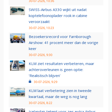
30-07-2026, 10:36
SWISS-Airbus A330 wijkt uit nadat
koptelefoonoplader rook in cabine
veroorzaakt
30-07-2026, 10:23
Bezoekersrecord voor Farnborough
Airshow: 41 procent meer dan de vorige
keer
30-07-2026, 9:30
KLM ziet resultaten verbeteren, maar
achteroverleunen is geen optie:
‘Realistisch blijven’
30-07-2026, 9:29
KLM laat verbetering zien in tweede
kwartaal, maar de weg is nog lang
30-07-2026, 8:22
Icelandair tekent voor zes extra Airbus