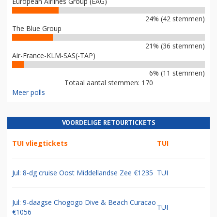
European Airlines Group (EAG)
24% (42 stemmen)
The Blue Group
21% (36 stemmen)
Air-France-KLM-SAS(-TAP)
6% (11 stemmen)
Totaal aantal stemmen: 170
Meer polls
VOORDELIGE RETOURTICKETS
TUI vliegtickets
TUI
Jul: 8-dg cruise Oost Middellandse Zee €1235
TUI
Jul: 9-daagse Chogogo Dive & Beach Curacao
TUI
€1056