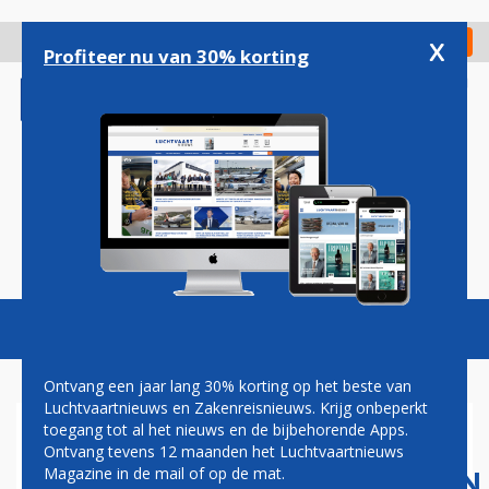
Overslaan
en
x
Digitaal Magazine
Registreer
Check in
naar
Profiteer nu van 30% korting
de
inhoud
gaan
Magazine
Podcasts
Vacatures
Toggl
naviga
Ontvang een jaar lang 30% korting op het beste van
Luchtvaartnieuws en Zakenreisnieuws. Krijg onbeperkt
toegang tot al het nieuws en de bijbehorende Apps.
CHINESE
Ontvang tevens 12 maanden het Luchtvaartnieuws
LUCHTVAARTMAATSCHAPPIJEN
Magazine in de mail of op de mat.