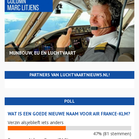
MIJNBOUW, EU EN LUCHTVAART
PARTNERS VAN LUCHTVAARTNIEUWS.NL!
POLL
WAT IS EEN GOEDE NIEUWE NAAM VOOR AIR FRANCE-KLM?
Verzin alsjeblieft iets anders
47% (81 stemmen)