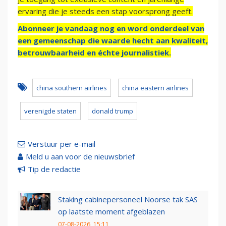
ervaring die je steeds een stap voorsprong geeft.
Abonneer je vandaag nog en word onderdeel van
een gemeenschap die waarde hecht aan kwaliteit,
betrouwbaarheid en échte journalistiek.
china southern airlines
china eastern airlines
verenigde staten
donald trump
Verstuur per e-mail
Meld u aan voor de nieuwsbrief
Tip de redactie
Staking cabinepersoneel Noorse tak SAS
op laatste moment afgeblazen
07-08-2026, 15:11