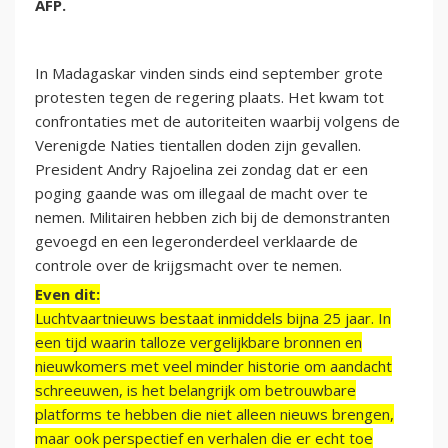
AFP.
In Madagaskar vinden sinds eind september grote
protesten tegen de regering plaats. Het kwam tot
confrontaties met de autoriteiten waarbij volgens de
Verenigde Naties tientallen doden zijn gevallen.
President Andry Rajoelina zei zondag dat er een
poging gaande was om illegaal de macht over te
nemen. Militairen hebben zich bij de demonstranten
gevoegd en een legeronderdeel verklaarde de
controle over de krijgsmacht over te nemen.
Even dit:
Luchtvaartnieuws bestaat inmiddels bijna 25 jaar. In
een tijd waarin talloze vergelijkbare bronnen en
nieuwkomers met veel minder historie om aandacht
schreeuwen, is het belangrijk om betrouwbare
platforms te hebben die niet alleen nieuws brengen,
maar ook perspectief en verhalen die er echt toe