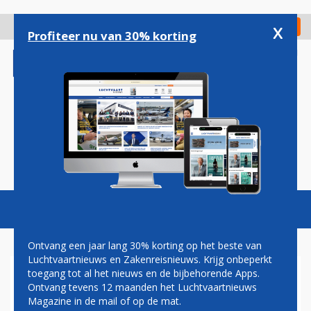
Overslaan
en
x
Digitaal Magazine
Registreer
Check in
naar
Profiteer nu van 30% korting
de
inhoud
gaan
Magazine
Podcasts
Vacatures
Toggl
naviga
Ontvang een jaar lang 30% korting op het beste van
Luchtvaartnieuws en Zakenreisnieuws. Krijg onbeperkt
toegang tot al het nieuws en de bijbehorende Apps.
AIR FRANCE SCHORT
Ontvang tevens 12 maanden het Luchtvaartnieuws
VLUCHTEN NAAR
Magazine in de mail of op de mat.