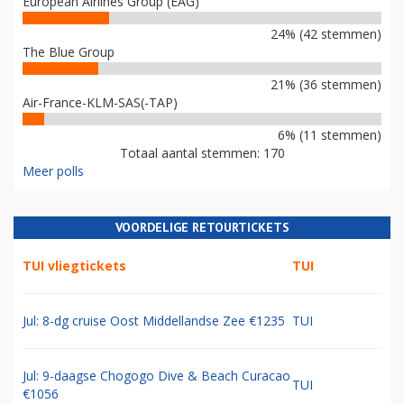
European Airlines Group (EAG)
24% (42 stemmen)
The Blue Group
21% (36 stemmen)
Air-France-KLM-SAS(-TAP)
6% (11 stemmen)
Totaal aantal stemmen: 170
Meer polls
VOORDELIGE RETOURTICKETS
TUI vliegtickets
TUI
Jul: 8-dg cruise Oost Middellandse Zee €1235
TUI
Jul: 9-daagse Chogogo Dive & Beach Curacao
TUI
€1056