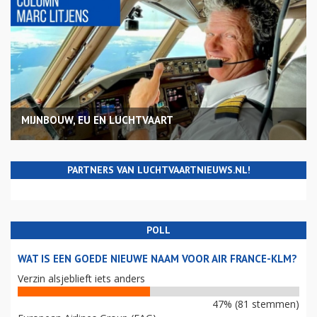
MIJNBOUW, EU EN LUCHTVAART
PARTNERS VAN LUCHTVAARTNIEUWS.NL!
POLL
WAT IS EEN GOEDE NIEUWE NAAM VOOR AIR FRANCE-KLM?
Verzin alsjeblieft iets anders
47% (81 stemmen)