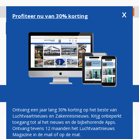
Overslaan
en
x
Digitaal Magazine
Registreer
Check in
naar
Profiteer nu van 30% korting
de
inhoud
gaan
Magazine
Podcasts
Vacatures
Toggl
naviga
Ontvang een jaar lang 30% korting op het beste van
Luchtvaartnieuws en Zakenreisnieuws. Krijg onbeperkt
toegang tot al het nieuws en de bijbehorende Apps.
AIR FRANCE SCHORT
Ontvang tevens 12 maanden het Luchtvaartnieuws
VLUCHTEN NAAR
Magazine in de mail of op de mat.