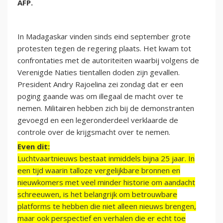
AFP.
In Madagaskar vinden sinds eind september grote
protesten tegen de regering plaats. Het kwam tot
confrontaties met de autoriteiten waarbij volgens de
Verenigde Naties tientallen doden zijn gevallen.
President Andry Rajoelina zei zondag dat er een
poging gaande was om illegaal de macht over te
nemen. Militairen hebben zich bij de demonstranten
gevoegd en een legeronderdeel verklaarde de
controle over de krijgsmacht over te nemen.
Even dit:
Luchtvaartnieuws bestaat inmiddels bijna 25 jaar. In
een tijd waarin talloze vergelijkbare bronnen en
nieuwkomers met veel minder historie om aandacht
schreeuwen, is het belangrijk om betrouwbare
platforms te hebben die niet alleen nieuws brengen,
maar ook perspectief en verhalen die er echt toe