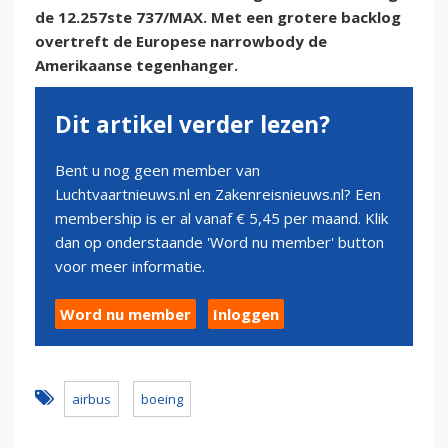
de 12.257ste 737/MAX. Met een grotere backlog
overtreft de Europese narrowbody de
Amerikaanse tegenhanger.
Dit artikel verder lezen?
Bent u nog geen member van
Luchtvaartnieuws.nl en Zakenreisnieuws.nl? Een
membership is er al vanaf € 5,45 per maand. Klik
dan op onderstaande 'Word nu member' button
voor meer informatie.
Word nu member
Inloggen
airbus
boeing