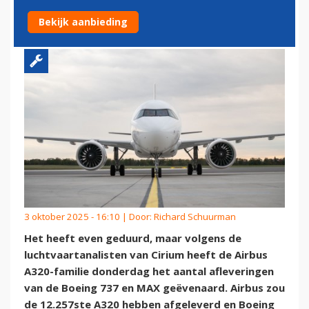
VAAK GELEVERD ALS 737
Bekijk aanbieding
3 oktober 2025 - 16:10 | Door:
Richard Schuurman
Het heeft even geduurd, maar volgens de
luchtvaartanalisten van Cirium heeft de Airbus
A320-familie donderdag het aantal afleveringen
van de Boeing 737 en MAX geëvenaard. Airbus zou
de 12.257ste A320 hebben afgeleverd en Boeing