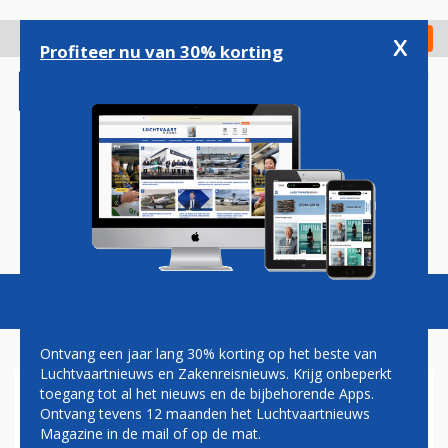
Overslaan
en
x
Digitaal Magazine
Registreer
Check in
naar
Profiteer nu van 30% korting
de
inhoud
gaan
Magazine
Podcasts
Vacatures
Toggl
naviga
Ontvang een jaar lang 30% korting op het beste van
Luchtvaartnieuws en Zakenreisnieuws. Krijg onbeperkt
toegang tot al het nieuws en de bijbehorende Apps.
AIRBUS EVENAART BOEING:
Ontvang tevens 12 maanden het Luchtvaartnieuws
AIRBUS A320-SERIE NET ZO
Magazine in de mail of op de mat.