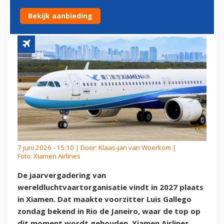
GASTHEER
Bekijk aanbieding
7 juni 2026 - 15:10 | Door:
Klaas-Jan van Woerkom
|
Foto: Xiamen Airlines
De jaarvergadering van
wereldluchtvaartorganisatie vindt in 2027 plaats
in Xiamen. Dat maakte voorzitter Luis Gallego
zondag bekend in Rio de Janeiro, waar de top op
dit moment wordt gehouden. Xiamen Airlines