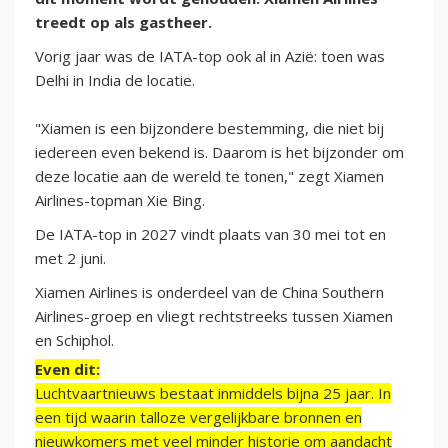
treedt op als gastheer.
Vorig jaar was de IATA-top ook al in Azië: toen was
Delhi in India de locatie.
"Xiamen is een bijzondere bestemming, die niet bij
iedereen even bekend is. Daarom is het bijzonder om
deze locatie aan de wereld te tonen," zegt Xiamen
Airlines-topman Xie Bing.
De IATA-top in 2027 vindt plaats van 30 mei tot en
met 2 juni.
Xiamen Airlines is onderdeel van de China Southern
Airlines-groep en vliegt rechtstreeks tussen Xiamen
en Schiphol.
Even dit:
Luchtvaartnieuws bestaat inmiddels bijna 25 jaar. In
een tijd waarin talloze vergelijkbare bronnen en
nieuwkomers met veel minder historie om aandacht