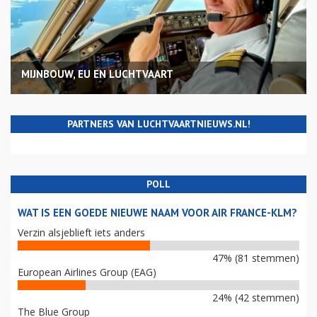
MIJNBOUW, EU EN LUCHTVAART
PARTNERS VAN LUCHTVAARTNIEUWS.NL!
POLL
WAT IS EEN GOEDE NIEUWE NAAM VOOR AIR FRANCE-KLM?
Verzin alsjeblieft iets anders
47% (81 stemmen)
European Airlines Group (EAG)
24% (42 stemmen)
The Blue Group