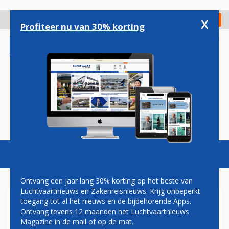
Overslaan
en
x
Digitaal Magazine
Registreer
Check in
naar
Profiteer nu van 30% korting
de
inhoud
gaan
Magazine
Podcasts
Vacatures
Toggl
naviga
Ontvang een jaar lang 30% korting op het beste van
Luchtvaartnieuws en Zakenreisnieuws. Krijg onbeperkt
toegang tot al het nieuws en de bijbehorende Apps.
IATA-TOP VOLGEND JAAR IN
Ontvang tevens 12 maanden het Luchtvaartnieuws
CHINA: XIAMEN AIRLINES
Magazine in de mail of op de mat.