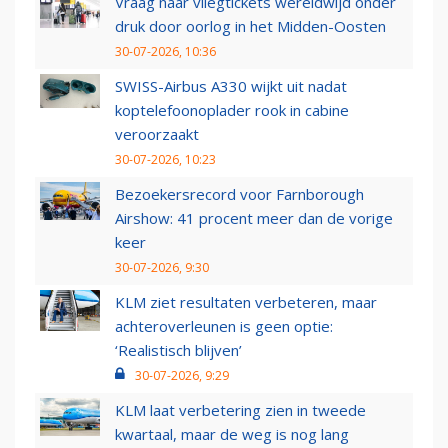
Vraag naar vliegtickets wereldwijd onder
druk door oorlog in het Midden-Oosten
30-07-2026, 10:36
SWISS-Airbus A330 wijkt uit nadat
koptelefoonoplader rook in cabine
veroorzaakt
30-07-2026, 10:23
Bezoekersrecord voor Farnborough
Airshow: 41 procent meer dan de vorige
keer
30-07-2026, 9:30
KLM ziet resultaten verbeteren, maar
achteroverleunen is geen optie:
‘Realistisch blijven’
30-07-2026, 9:29
KLM laat verbetering zien in tweede
kwartaal, maar de weg is nog lang