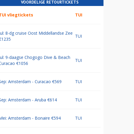
VOORDELIGE RETOURTICKETS
TUI vliegtickets
TUI
Jul: 8-dg cruise Oost Middellandse Zee
TUI
€1235
Jul: 9-daagse Chogogo Dive & Beach
TUI
Curacao €1056
Sep: Amsterdam - Curacao €569
TUI
Sep: Amsterdam - Aruba €614
TUI
Mei: Amsterdam - Bonaire €594
TUI