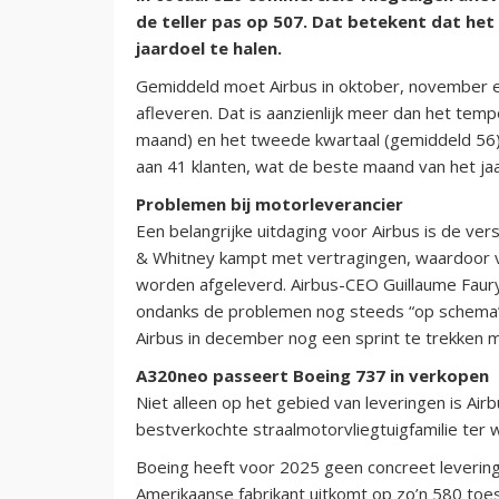
de teller pas op 507. Dat betekent dat h
jaardoel te halen.
Gemiddeld moet Airbus in oktober, november 
afleveren. Dat is aanzienlijk meer dan het tem
maand) en het tweede kwartaal (gemiddeld 56
aan 41 klanten, wat de beste maand van het ja
Problemen bij motorleverancier
Een belangrijke uitdaging voor Airbus is de ver
& Whitney kampt met vertragingen, waardoor vl
worden afgeleverd. Airbus-CEO Guillaume Faur
ondanks de problemen nog steeds “op schema” li
Airbus in december nog een sprint te trekken m
A320neo passeert Boeing 737 in verkopen
Niet alleen op het gebied van leveringen is Air
bestverkochte straalmotorvliegtuigfamilie te
Boeing heeft voor 2025 geen concreet levering
Amerikaanse fabrikant uitkomt op zo’n 580 toes