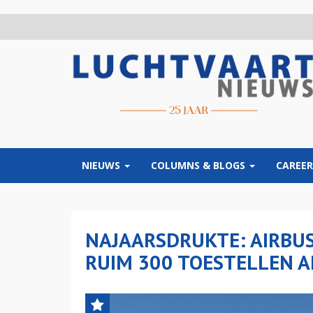
Overslaan
en
naar
de
inhoud
gaan
NIEUWS
COLUMNS & BLOGS
CAREER
NAJAARSDRUKTE: AIRBU
RUIM 300 TOESTELLEN 