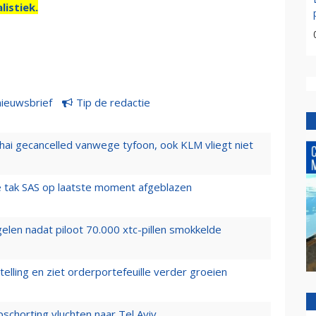
listiek.
nieuwsbrief
Tip de redactie
hai gecancelled vanwege tyfoon, ook KLM vliegt niet
 tak SAS op laatste moment afgeblazen
elen nadat piloot 70.000 xtc-pillen smokkelde
elling en ziet orderportefeuille verder groeien
chorting vluchten naar Tel Aviv