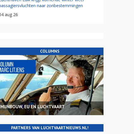
passagiersvluchten naar zonbestemmingen
04 aug 26
COLUMNS
MIJNBOUW, EU EN LUCHTVAART
PARTNERS VAN LUCHTVAARTNIEUWS.NL!