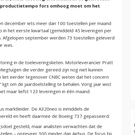
et productietempo fors omhoog moet om het
en december iets meer dan 100 toestellen per maand
po in het eerste kwartaal (gemiddeld 45 leveringen per
). Afgelopen september werden 73 toestellen geleverd
ar was.
storing in de toeleveringsketen. Motorleverancier Pratt
iegtuigen die verder gereed zijn nog niet kunnen
y liet eerder tegenover CNBC weten dat het concern
gt om de jaardoelstelling te behalen. Vorig jaar wist
et maar liefst 123 leveringen in één maand.
bus marktleider. De A320neo is inmiddels de
r wereld en heeft daarmee de Boeing 737 gepasseerd.
sdoel gesteld, maar analisten verwachten dat de
tellen – ongeveer 300 minder dan Airbus. De focus bij