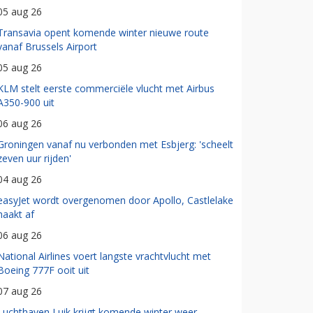
05 aug 26
Transavia opent komende winter nieuwe route
vanaf Brussels Airport
05 aug 26
KLM stelt eerste commerciële vlucht met Airbus
A350-900 uit
06 aug 26
Groningen vanaf nu verbonden met Esbjerg: 'scheelt
zeven uur rijden'
04 aug 26
easyJet wordt overgenomen door Apollo, Castlelake
haakt af
06 aug 26
National Airlines voert langste vrachtvlucht met
Boeing 777F ooit uit
07 aug 26
Luchthaven Luik krijgt komende winter weer