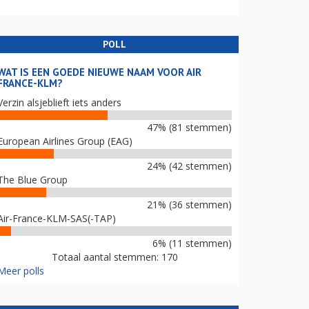
POLL
WAT IS EEN GOEDE NIEUWE NAAM VOOR AIR
FRANCE-KLM?
Verzin alsjeblieft iets anders
47% (81 stemmen)
European Airlines Group (EAG)
24% (42 stemmen)
The Blue Group
21% (36 stemmen)
Air-France-KLM-SAS(-TAP)
6% (11 stemmen)
Totaal aantal stemmen: 170
Meer polls