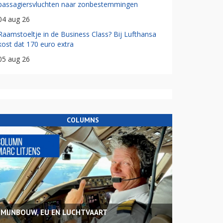
passagiersvluchten naar zonbestemmingen
04 aug 26
Raamstoeltje in de Business Class? Bij Lufthansa
kost dat 170 euro extra
05 aug 26
COLUMNS
MIJNBOUW, EU EN LUCHTVAART