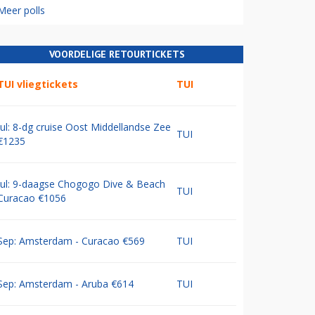
Meer polls
VOORDELIGE RETOURTICKETS
TUI vliegtickets
TUI
Jul: 8-dg cruise Oost Middellandse Zee
TUI
€1235
Jul: 9-daagse Chogogo Dive & Beach
TUI
Curacao €1056
Sep: Amsterdam - Curacao €569
TUI
Sep: Amsterdam - Aruba €614
TUI