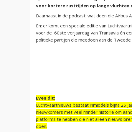
voor kortere rusttijden op lange vluchten 
Daarnaast in de podcast: wat doen die Airbus A
En: er komt een speciale editie van Luchtvaar
voor de 60ste verjaardag van Transavia én een
politieke partijen die meedoen aan de Tweede
Even dit:
Luchtvaartnieuws bestaat inmiddels bijna 25 jaa
nieuwkomers met veel minder historie om aand
platforms te hebben die niet alleen nieuws bre
doen.