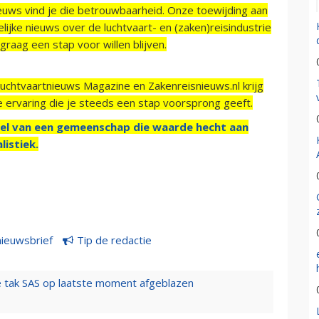
ieuws vind je die betrouwbaarheid. Onze toewijding aan
ijke nieuws over de luchtvaart- en (zaken)reisindustrie
raag een stap voor willen blijven.
Luchtvaartnieuws Magazine en Zakenreisnieuws.nl krijg
e ervaring die je steeds een stap voorsprong geeft.
el van een gemeenschap die waarde hecht aan
listiek.
nieuwsbrief
Tip de redactie
 tak SAS op laatste moment afgeblazen