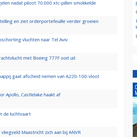
elen nadat piloot 70.000 xtc-pillen smokkelde
elling en ziet orderportefeuille verder groeien
chorting vluchten naar Tel Aviv
vrachtvlucht met Boeing 777F ooit uit
happij gaat afscheid nemen van A220-100-vloot
 Apollo, Castlelake haakt af
n de luchtvaart
t vliegveld Maastricht zich aan bij ANVR