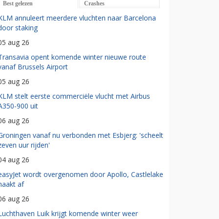
Best gelezen
Crashes
KLM annuleert meerdere vluchten naar Barcelona
door staking
05 aug 26
Transavia opent komende winter nieuwe route
vanaf Brussels Airport
05 aug 26
KLM stelt eerste commerciële vlucht met Airbus
A350-900 uit
06 aug 26
Groningen vanaf nu verbonden met Esbjerg: 'scheelt
zeven uur rijden'
04 aug 26
easyJet wordt overgenomen door Apollo, Castlelake
haakt af
06 aug 26
Luchthaven Luik krijgt komende winter weer