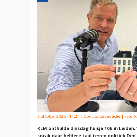
8 oktober 2025 - 14:24 | Door:
onze redactie
| Foto: 
KLM onthulde dinsdag huisje 106 in Leiden.
sprak daar heldere taal tegen politiek De