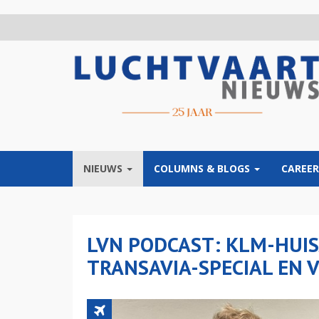
Overslaan
en
naar
de
inhoud
gaan
NIEUWS
COLUMNS & BLOGS
CAREER
LVN PODCAST: KLM-HUISJ
TRANSAVIA-SPECIAL EN 