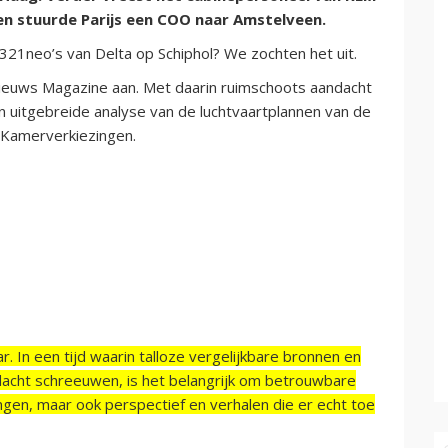
en stuurde Parijs een COO naar Amstelveen.
321neo’s van Delta op Schiphol? We zochten het uit.
tnieuws Magazine aan. Met daarin ruimschoots aandacht
 uitgebreide analyse van de luchtvaartplannen van de
 Kamerverkiezingen.
r. In een tijd waarin talloze vergelijkbare bronnen en
acht schreeuwen, is het belangrijk om betrouwbare
ngen, maar ook perspectief en verhalen die er echt toe