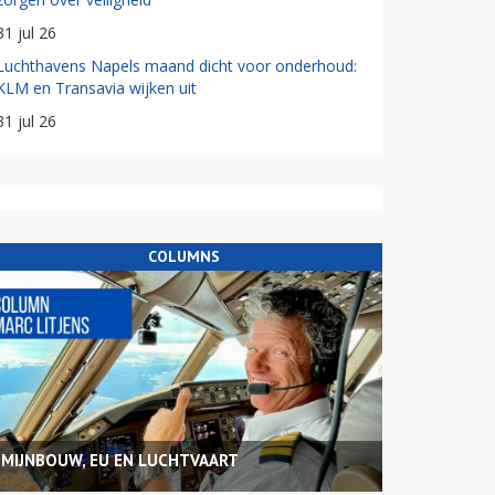
31 jul 26
Luchthavens Napels maand dicht voor onderhoud:
KLM en Transavia wijken uit
31 jul 26
COLUMNS
MIJNBOUW, EU EN LUCHTVAART