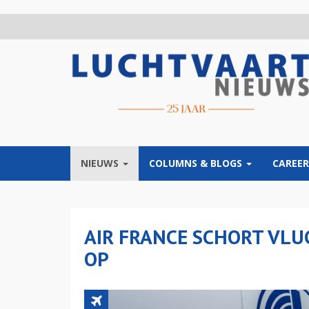
Overslaan
en
naar
de
inhoud
gaan
NIEUWS
COLUMNS & BLOGS
CAREER
AIR FRANCE SCHORT VL
OP