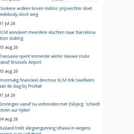
Donkere wolken boven IndiGo: prijsvechter doet
widebody-vloot weg
31 jul 26
KLM annuleert meerdere vluchten naar Barcelona
door staking
05 aug 26
Transavia opent komende winter nieuwe route
vanaf Brussels Airport
05 aug 26
Voormalig financieel directeur KLM Erik Swelheim
aan de slag bij ProRail
31 jul 26
Groningen vanaf nu verbonden met Esbjerg: 'scheelt
zeven uur rijden'
04 aug 26
Rusland trekt vliegvergunning Izhavia in wegens
zorgen over veiligheid