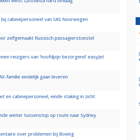
ukken winst Lufthansa hard omlaag
 bij cabinepersoneel van SAS Noorwegen
voor zelfgemaakt Russisch passagierstoestel
nen reizigers van ‘hoofdpijn bezorgend’ easyJet
X-familie eindelijk gaan leveren
t en cabinepersoneel, einde staking in zicht
mende winter tussenstop op route naar Sydney
mentaire over problemen bij Boeing