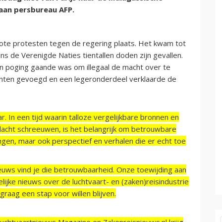
aan persbureau AFP.
ote protesten tegen de regering plaats. Het kwam tot
ns de Verenigde Naties tientallen doden zijn gevallen.
en poging gaande was om illegaal de macht over te
ranten gevoegd en een legeronderdeel verklaarde de
r. In een tijd waarin talloze vergelijkbare bronnen en
acht schreeuwen, is het belangrijk om betrouwbare
ngen, maar ook perspectief en verhalen die er echt toe
ieuws vind je die betrouwbaarheid. Onze toewijding aan
ijke nieuws over de luchtvaart- en (zaken)reisindustrie
raag een stap voor willen blijven.
Luchtvaartnieuws Magazine en Zakenreisnieuws.nl krijg