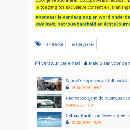
je toegang tot exclusieve content en jarenlang
Abonneer je vandaag nog en word onderde
kwaliteit, betrouwbaarheid en échte journa
air france
madagaskar
Verstuur per e-mail
Meld u aan voor de 
Saoedi’s kopen vrachtafhandelaa
05-08-2026, 16:57
Raamstoeltje in de businessclas
05-08-2026, 16:41
Cathay Pacific ziet levering ee
05-08-2026, 15:25