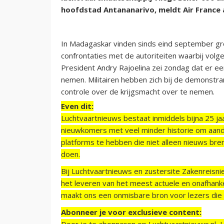
hoofdstad Antananarivo, meldt Air France 
In Madagaskar vinden sinds eind september gr
confrontaties met de autoriteiten waarbij volge
President Andry Rajoelina zei zondag dat er e
nemen. Militairen hebben zich bij de demonst
controle over de krijgsmacht over te nemen.
Even dit:
Luchtvaartnieuws bestaat inmiddels bijna 25 jaa
nieuwkomers met veel minder historie om aand
platforms te hebben die niet alleen nieuws bre
doen.
Bij Luchtvaartnieuws en zustersite Zakenreisn
het leveren van het meest actuele en onafhankel
maakt ons een onmisbare bron voor lezers die g
Abonneer je voor exclusieve content:
Door je te abonneren op Luchtvaartnieuws.nl, 