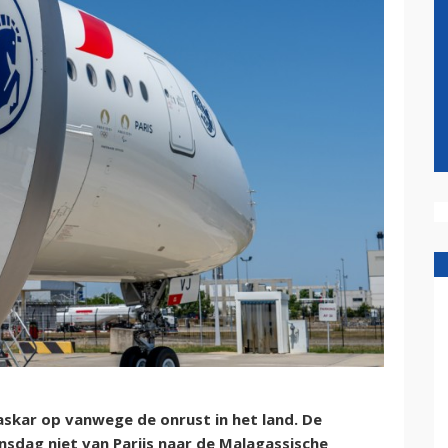
askar op vanwege de onrust in het land. De
nsdag niet van Parijs naar de Malagassische