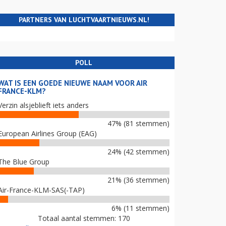
PARTNERS VAN LUCHTVAARTNIEUWS.NL!
POLL
WAT IS EEN GOEDE NIEUWE NAAM VOOR AIR
FRANCE-KLM?
Verzin alsjeblieft iets anders
47% (81 stemmen)
European Airlines Group (EAG)
24% (42 stemmen)
The Blue Group
21% (36 stemmen)
Air-France-KLM-SAS(-TAP)
6% (11 stemmen)
Totaal aantal stemmen: 170