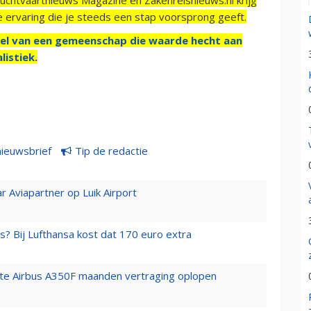
e ervaring die je steeds een stap voorsprong geeft.
el van een gemeenschap die waarde hecht aan
listiek.
nieuwsbrief
Tip de redactie
r Aviapartner op Luik Airport
s? Bij Lufthansa kost dat 170 euro extra
rste Airbus A350F maanden vertraging oplopen