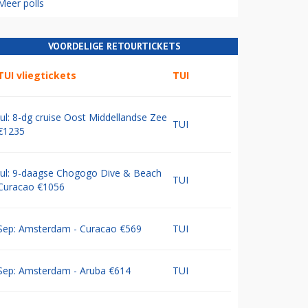
Meer polls
VOORDELIGE RETOURTICKETS
TUI vliegtickets
TUI
Jul: 8-dg cruise Oost Middellandse Zee
TUI
€1235
Jul: 9-daagse Chogogo Dive & Beach
TUI
Curacao €1056
Sep: Amsterdam - Curacao €569
TUI
Sep: Amsterdam - Aruba €614
TUI