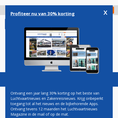
Overslaan
en
x
Digitaal Magazine
Registreer
Check in
naar
Profiteer nu van 30% korting
de
inhoud
gaan
Magazine
Podcasts
Vacatures
Toggl
naviga
Ontvang een jaar lang 30% korting op het beste van
Luchtvaartnieuws en Zakenreisnieuws. Krijg onbeperkt
toegang tot al het nieuws en de bijbehorende Apps.
QATAR AIRWAYS VIERT
Ontvang tevens 12 maanden het Luchtvaartnieuws
JUBILEUM OP SCHIPHOL: 'ALS
Magazine in de mail of op de mat.