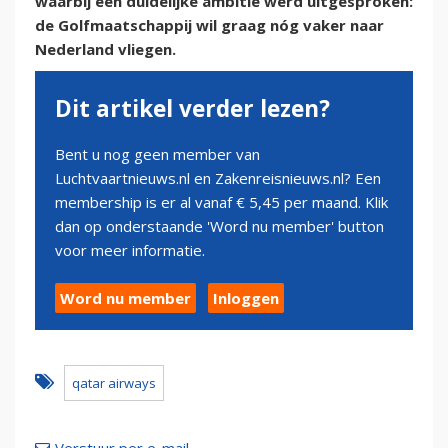
waarbij een duidelijke ambitie werd uitgesproken:
de Golfmaatschappij wil graag nóg vaker naar
Nederland vliegen.
Dit artikel verder lezen?
Bent u nog geen member van
Luchtvaartnieuws.nl en Zakenreisnieuws.nl? Een
membership is er al vanaf € 5,45 per maand. Klik
dan op onderstaande 'Word nu member' button
voor meer informatie.
Word nu member
Inloggen
qatar airways