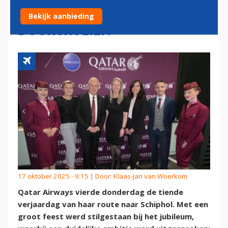
HET KAN WILLEN WE
Bekijk aanbieding
DOORGROEIEN'
17 oktober 2025 - 9:15 | Door:
Klaas-Jan van Woerkom
Qatar Airways vierde donderdag de tiende
verjaardag van haar route naar Schiphol. Met een
groot feest werd stilgestaan bij het jubileum,