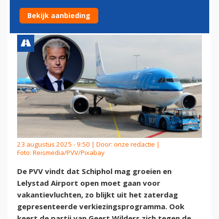
OMHOOG
Bekijk aanbieding
23 augustus 2025 - 9:50 | Door:
onze redactie
|
Foto: Reismedia/PVV/Pixabay
De PVV vindt dat Schiphol mag groeien en
Lelystad Airport open moet gaan voor
vakantievluchten, zo blijkt uit het zaterdag
gepresenteerde verkiezingsprogramma. Ook
keert de partij van Geert Wilders zich tegen de