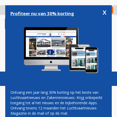
Overslaan
en
x
Digitaal Magazine
Registreer
Check in
naar
Profiteer nu van 30% korting
de
inhoud
gaan
Magazine
Podcasts
Vacatures
Toggl
naviga
Ontvang een jaar lang 30% korting op het beste van
Luchtvaartnieuws en Zakenreisnieuws. Krijg onbeperkt
toegang tot al het nieuws en de bijbehorende Apps.
PVV: SCHIPHOL MAG
Ontvang tevens 12 maanden het Luchtvaartnieuws
GROEIEN, VLIEGTAKS NIET
Magazine in de mail of op de mat.