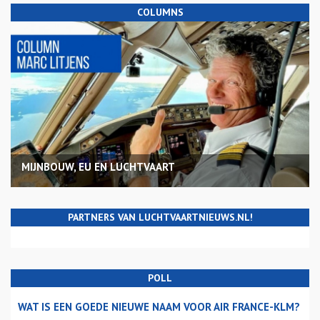
COLUMNS
MIJNBOUW, EU EN LUCHTVAART
PARTNERS VAN LUCHTVAARTNIEUWS.NL!
POLL
WAT IS EEN GOEDE NIEUWE NAAM VOOR AIR FRANCE-KLM?