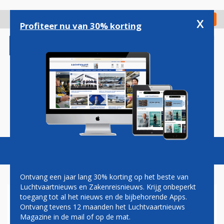
Overslaan
en
x
Digitaal Magazine
Registreer
Check in
naar
Profiteer nu van 30% korting
de
inhoud
gaan
Magazine
Podcasts
Vacatures
Toggl
naviga
Ontvang een jaar lang 30% korting op het beste van
Luchtvaartnieuws en Zakenreisnieuws. Krijg onbeperkt
toegang tot al het nieuws en de bijbehorende Apps.
KLM VLIEGT VANAF 28
Ontvang tevens 12 maanden het Luchtvaartnieuws
SEPTEMBER WEER OP TEL
Magazine in de mail of op de mat.