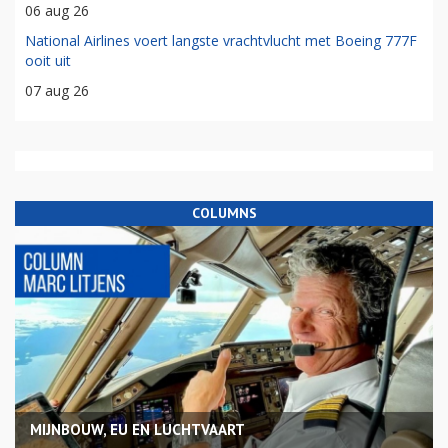
06 aug 26
National Airlines voert langste vrachtvlucht met Boeing 777F
ooit uit
07 aug 26
COLUMNS
MIJNBOUW, EU EN LUCHTVAART