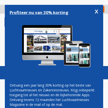
Overslaan
en
x
Digitaal Magazine
Registreer
Check in
naar
Profiteer nu van 30% korting
de
inhoud
gaan
Magazine
Podcasts
Vacatures
Toggl
naviga
Ontvang een jaar lang 30% korting op het beste van
Luchtvaartnieuws en Zakenreisnieuws. Krijg onbeperkt
toegang tot al het nieuws en de bijbehorende Apps.
VIRGIN ATLANTIC GAAT VOOR
Ontvang tevens 12 maanden het Luchtvaartnieuws
MEER PREMIUM,
Magazine in de mail of op de mat.