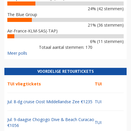
24% (42 stemmen)
The Blue Group
21% (36 stemmen)
Air-France-KLM-SAS(-TAP)
6% (11 stemmen)
Totaal aantal stemmen: 170
Meer polls
VOORDELIGE RETOURTICKETS
TUI vliegtickets
TUI
Jul: 8-dg cruise Oost Middellandse Zee €1235
TUI
Jul: 9-daagse Chogogo Dive & Beach Curacao
TUI
€1056