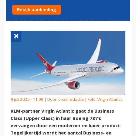
INTRODUCEERT NIEUWE
Bekijk aanbieding
BUSINESS CLASS IN 787'S
9 juli 2025 - 11:09 | Door:
onze redactie
| Foto: Virgin Atlantic
KLM-partner Virgin Atlantic gaat de Business
Class (Upper Class) in haar Boeing 787’s
vervangen door een moderner en luxer product.
Tegelijkertijd wordt het aantal Business- en