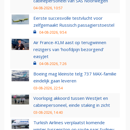
cabinepersoneel van SAS Noorwegen
04-08-2026, 10:57
Eerste succesvolle testvlucht voor
zelfgemaakt Russisch passagierstoestel
04-08-2026, 9:54
Air France-KLM aast op terugwinnen
reizigers van ‘hoofdpijn bezorgend’
easyJet
04-08-2026, 7:26
Boeing mag kleinste telg 737 MAX-familie
eindelijk gaan leveren
03-08-2026, 22:54
Voorlopig akkoord tussen WestJet en
cabinepersoneel, einde staking in zicht
03-08-2026, 14:40
Turkish Airlines verplaatst komende
winter tussenstop op route naar Sydney