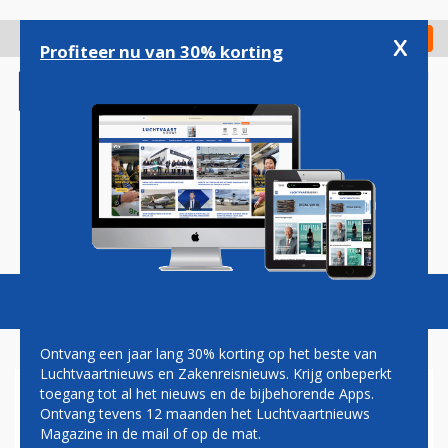
Overslaan
en
x
Digitaal Magazine
Registreer
Check in
naar
Profiteer nu van 30% korting
de
inhoud
gaan
Magazine
Podcasts
Vacatures
Toggl
naviga
Ontvang een jaar lang 30% korting op het beste van
Luchtvaartnieuws en Zakenreisnieuws. Krijg onbeperkt
toegang tot al het nieuws en de bijbehorende Apps.
ONDERZOEKSRAAD
Ontvang tevens 12 maanden het Luchtvaartnieuws
ASSISTEERT BRITTEN BIJ
Magazine in de mail of op de mat.