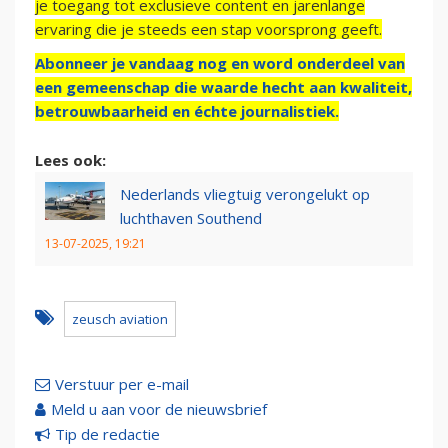
je toegang tot exclusieve content en jarenlange
ervaring die je steeds een stap voorsprong geeft.
Abonneer je vandaag nog en word onderdeel van
een gemeenschap die waarde hecht aan kwaliteit,
betrouwbaarheid en échte journalistiek.
Lees ook:
Nederlands vliegtuig verongelukt op
luchthaven Southend
13-07-2025, 19:21
zeusch aviation
Verstuur per e-mail
Meld u aan voor de nieuwsbrief
Tip de redactie