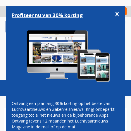
Overslaan
en
x
Digitaal Magazine
Registreer
Check in
naar
Profiteer nu van 30% korting
de
inhoud
gaan
Magazine
Podcasts
Vacatures
Toggl
naviga
Ontvang een jaar lang 30% korting op het beste van
Luchtvaartnieuws en Zakenreisnieuws. Krijg onbeperkt
toegang tot al het nieuws en de bijbehorende Apps.
NEDERLANDS VLIEGTUIG
Ontvang tevens 12 maanden het Luchtvaartnieuws
VERONGELUKT OP
Magazine in de mail of op de mat.