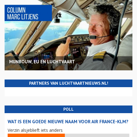
MIJNBOUW, EU EN LUCHTVAART
PARTNERS VAN LUCHTVAARTNIEUWS.NL!
POLL
WAT IS EEN GOEDE NIEUWE NAAM VOOR AIR FRANCE-KLM?
Verzin alsjeblieft iets anders