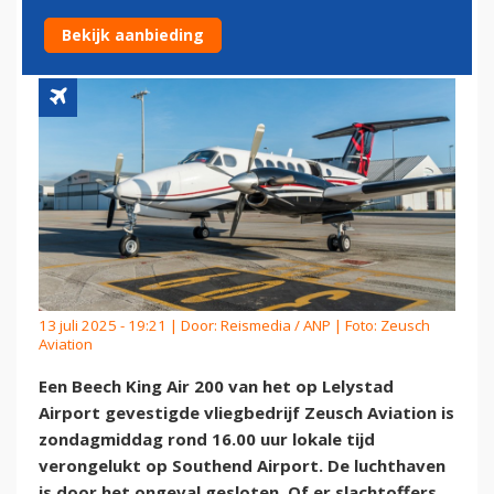
LUCHTHAVEN SOUTHEND
Bekijk aanbieding
13 juli 2025 - 19:21 | Door:
Reismedia / ANP
| Foto: Zeusch
Aviation
Een Beech King Air 200 van het op Lelystad
Airport gevestigde vliegbedrijf Zeusch Aviation is
zondagmiddag rond 16.00 uur lokale tijd
verongelukt op Southend Airport. De luchthaven
is door het ongeval gesloten. Of er slachtoffers