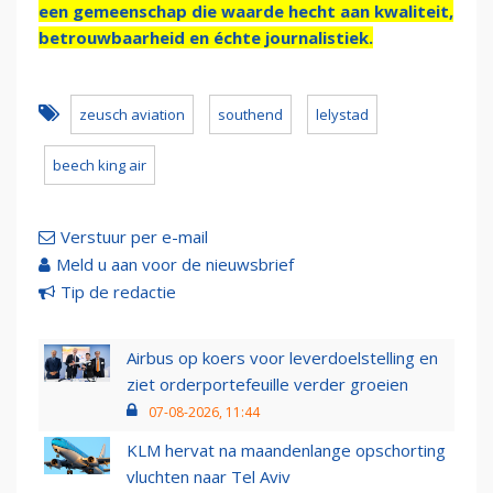
een gemeenschap die waarde hecht aan kwaliteit,
betrouwbaarheid en échte journalistiek.
zeusch aviation
southend
lelystad
beech king air
Verstuur per e-mail
Meld u aan voor de nieuwsbrief
Tip de redactie
Airbus op koers voor leverdoelstelling en
ziet orderportefeuille verder groeien
07-08-2026, 11:44
KLM hervat na maandenlange opschorting
vluchten naar Tel Aviv