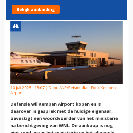
BRABANT KOPEN
Bekijk aanbieding
10 juli 2025 - 15:07 | Door:
ANP/Reismedia
| Foto: Kempen
Airport
Defensie wil Kempen Airport kopen en is
daarover in gesprek met de huidige eigenaar,
bevestigt een woordvoerder van het ministerie
na berichtgeving van WNL. De aankoop is nog
niet rond, maar het ministerie en het vliegveld