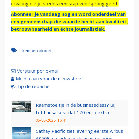
ervaring die je steeds een stap voorsprong geeft.
Abonneer je vandaag nog en word onderdeel van
een gemeenschap die waarde hecht aan kwaliteit,
betrouwbaarheid en échte journalistiek.
kempen airport
Verstuur per e-mail
Meld u aan voor de nieuwsbrief
Tip de redactie
Raamstoeltje in de businessclass? Bij
Lufthansa kost dat 170 euro extra
05-08-2026, 16:41
Cathay Pacific ziet levering eerste Airbus
A350F maanden vertraging oplopen