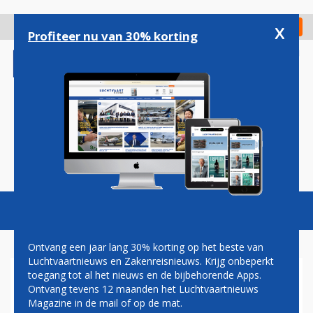
Overslaan
en
x
Digitaal Magazine
Registreer
Check in
naar
Profiteer nu van 30% korting
de
inhoud
gaan
Magazine
Podcasts
Vacatures
Toggl
naviga
Ontvang een jaar lang 30% korting op het beste van
Luchtvaartnieuws en Zakenreisnieuws. Krijg onbeperkt
toegang tot al het nieuws en de bijbehorende Apps.
DEFENSIE WIL KEMPEN
Ontvang tevens 12 maanden het Luchtvaartnieuws
AIRPORT IN NOORD-
Magazine in de mail of op de mat.