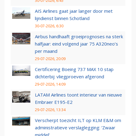
30-07-2026, 6:45
AIS Airlines gaat jaar langer door met
lijndienst binnen Schotland
30-07-2026, 6:30
Airbus handhaaft groeiprognoses na sterk
halfjaar: eind volgend jaar 75 A320neo’s
per maand
29-07-2026, 20:09
Certificering Boeing 737 MAX 10 stap
dichterbij: vliegproeven afgerond
29-07-2026, 14:09
LATAM Airlines toont interieur van nieuwe
Embraer E195-E2
29-07-2026, 13:34
Verscherpt toezicht ILT op KLM E&M om
administratieve verslaglegging: ‘Zwaar
middel’