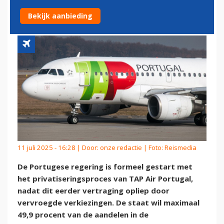
TAP AIR PORTUGAL
Bekijk aanbieding
11 juli 2025 - 16:28 | Door:
onze redactie
| Foto: Reismedia
De Portugese regering is formeel gestart met
het privatiseringsproces van TAP Air Portugal,
nadat dit eerder vertraging opliep door
vervroegde verkiezingen. De staat wil maximaal
49,9 procent van de aandelen in de