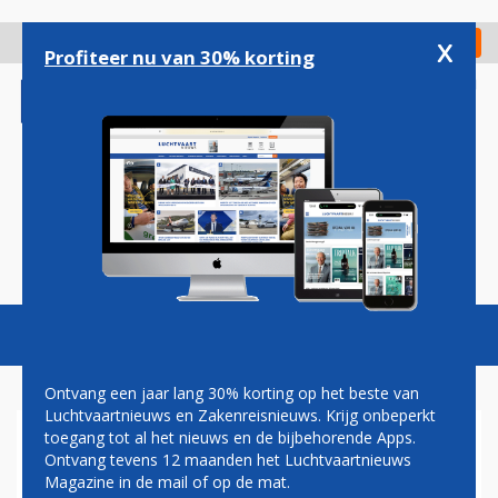
Overslaan
en
x
Digitaal Magazine
Registreer
Check in
naar
Profiteer nu van 30% korting
de
inhoud
gaan
Magazine
Podcasts
Vacatures
Toggl
naviga
Ontvang een jaar lang 30% korting op het beste van
Luchtvaartnieuws en Zakenreisnieuws. Krijg onbeperkt
toegang tot al het nieuws en de bijbehorende Apps.
PORTUGAL START FORMEEL
Ontvang tevens 12 maanden het Luchtvaartnieuws
MET PRIVATISERINGSPROCES
Magazine in de mail of op de mat.