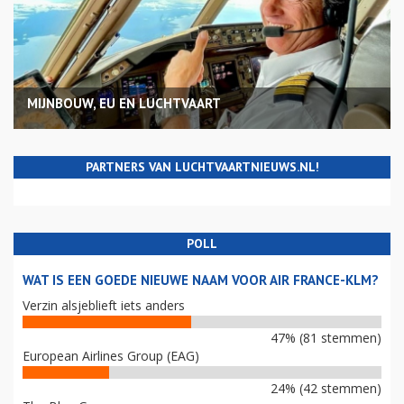
MIJNBOUW, EU EN LUCHTVAART
PARTNERS VAN LUCHTVAARTNIEUWS.NL!
POLL
WAT IS EEN GOEDE NIEUWE NAAM VOOR AIR FRANCE-KLM?
Verzin alsjeblieft iets anders
47% (81 stemmen)
European Airlines Group (EAG)
24% (42 stemmen)