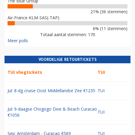
The Blue Group
21% (36 stemmen)
Air-France-KLM-SAS(-TAP)
6% (11 stemmen)
Totaal aantal stemmen: 170
Meer polls
VOORDELIGE RETOURTICKETS
TUI vliegtickets
TUI
Jul: 8-dg cruise Oost Middellandse Zee €1235
TUI
Jul: 9-daagse Chogogo Dive & Beach Curacao
TUI
€1056
Sep: Amsterdam - Curacao €569
TUI