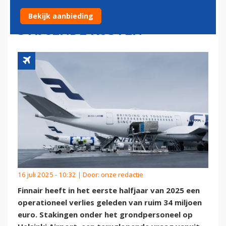
TERUGLOPENDE VRAAG EN
Bekijk aanbieding
STIJGENDE KOSTEN
16 juli 2025 - 10:32 | Door:
onze redactie
Finnair heeft in het eerste halfjaar van 2025 een
operationeel verlies geleden van ruim 34 miljoen
euro. Stakingen onder het grondpersoneel op