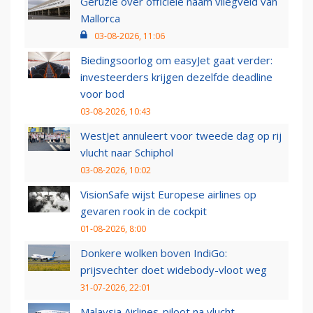
Geruzie over officiële naam vliegveld van
Mallorca
03-08-2026, 11:06
Biedingsoorlog om easyJet gaat verder:
investeerders krijgen dezelfde deadline
voor bod
03-08-2026, 10:43
WestJet annuleert voor tweede dag op rij
vlucht naar Schiphol
03-08-2026, 10:02
VisionSafe wijst Europese airlines op
gevaren rook in de cockpit
01-08-2026, 8:00
Donkere wolken boven IndiGo:
prijsvechter doet widebody-vloot weg
31-07-2026, 22:01
Malaysia Airlines-piloot na vlucht