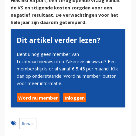
Helsinki Airport, een teruglopende vraag vanuit
de VS en stijgende kosten zorgden voor een
negatief resultaat. De verwachtingen voor het
hele jaar zijn daarom getemperd.
Dit artikel verder lezen?
Bent u nog geen member van
Luchtvaartnieuws.nl en Zakenreisnieuws.nl? Een
membership is er al vanaf € 5,45 per maand. Klik
dan op onderstaande 'Word nu member' button
voor meer informatie.
Word nu member
Inloggen
finnair