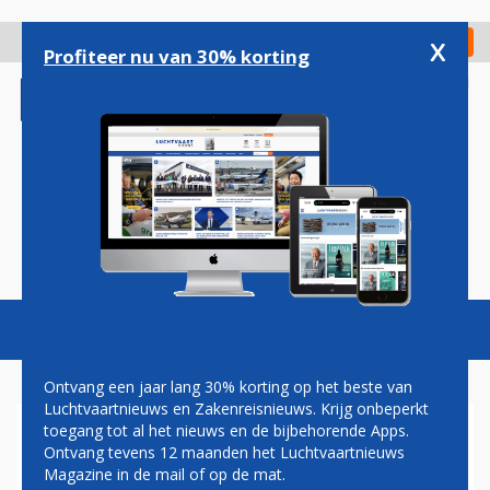
Overslaan
en
x
Digitaal Magazine
Registreer
Check in
naar
Profiteer nu van 30% korting
de
inhoud
gaan
Magazine
Podcasts
Vacatures
Toggl
naviga
Ontvang een jaar lang 30% korting op het beste van
Luchtvaartnieuws en Zakenreisnieuws. Krijg onbeperkt
toegang tot al het nieuws en de bijbehorende Apps.
FINNAIR STELT
Ontvang tevens 12 maanden het Luchtvaartnieuws
VERWACHTINGEN BIJ DOOR
Magazine in de mail of op de mat.