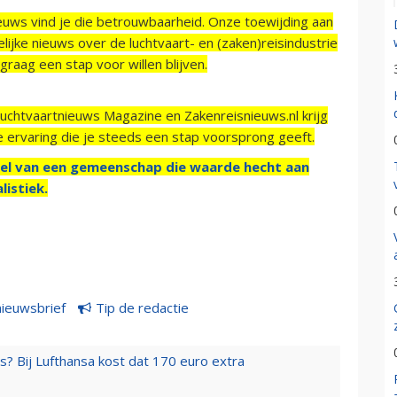
ieuws vind je die betrouwbaarheid. Onze toewijding aan
ijke nieuws over de luchtvaart- en (zaken)reisindustrie
raag een stap voor willen blijven.
Luchtvaartnieuws Magazine en Zakenreisnieuws.nl krijg
e ervaring die je steeds een stap voorsprong geeft.
el van een gemeenschap die waarde hecht aan
listiek.
nieuwsbrief
Tip de redactie
s? Bij Lufthansa kost dat 170 euro extra