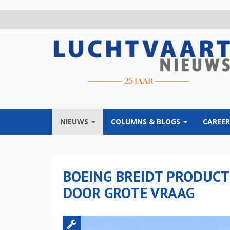
Overslaan
en
naar
de
inhoud
gaan
NIEUWS
COLUMNS & BLOGS
CAREER
BOEING BREIDT PRODUCT
DOOR GROTE VRAAG