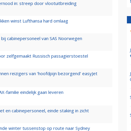
ernood in: streep door vlootuitbreiding
ukken winst Lufthansa hard omlaag
 bij cabinepersoneel van SAS Noorwegen
voor zelfgemaakt Russisch passagierstoestel
nen reizigers van ‘hoofdpijn bezorgend’ easyJet
X-familie eindelijk gaan leveren
t en cabinepersoneel, einde staking in zicht
mende winter tussenstop op route naar Sydney