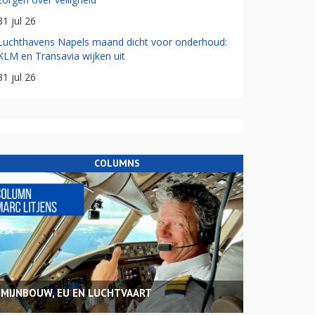
31 jul 26
Luchthavens Napels maand dicht voor onderhoud:
KLM en Transavia wijken uit
31 jul 26
COLUMNS
MIJNBOUW, EU EN LUCHTVAART