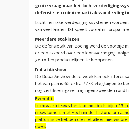
grote vraag naar het luchtverdedigingssys
defensie- en ruimtevaarttak van de vliegt
Lucht- en raketverdedigingssystemen worden a
van veel landen. Dit speelt vooral in Europa, m
Meerdere stakingen
De defensietak van Boeing werd de voorbije ma
er een akkoord over een loonsverhoging. Volg
getroffen productielijnen te heropenen.
Dubai Airshow
De Dubai Airshow deze week kan ook interessa
het van plan is 65 extra 777X-vliegtuigen te b
nog certificeringsvertragingen speelden rond h
Even dit:
Luchtvaartnieuws bestaat inmiddels bijna 25 jaa
nieuwkomers met veel minder historie om aand
platforms te hebben die niet alleen nieuws bre
doen.