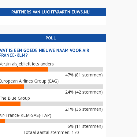
PARTNERS VAN LUCHTVAARTNIEUWS.NL!
POLL
WAT IS EEN GOEDE NIEUWE NAAM VOOR AIR
FRANCE-KLM?
Verzin alsjeblieft iets anders
47% (81 stemmen)
European Airlines Group (EAG)
24% (42 stemmen)
The Blue Group
21% (36 stemmen)
Air-France-KLM-SAS(-TAP)
6% (11 stemmen)
Totaal aantal stemmen: 170