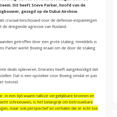
teem. Dit heeft Steve Parker, hoofd van de
uigbouwer, gezegd op de Dubai Airshow.
ls cruciaal beschouwd voor de defensie-inspanningen
et de dreigende agressie van Rusland.
anden getroffen door een grote staking. Inmiddels is
ens Parker werkt Boeing eraan om de door de staking
nte deals opleveren. Emirates heeft aangekondigd dat
estellen. Dat is een opsteker voor Boeing omdat er pas
et toestel.
r. In een tijd waarin talloze vergelijkbare bronnen en
acht schreeuwen, is het belangrijk om betrouwbare
ngen, maar ook perspectief en verhalen die er echt toe