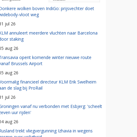
Donkere wolken boven IndiGo: prijsvechter doet
widebody-vloot weg
31 jul 26
KLM annuleert meerdere vluchten naar Barcelona
door staking
05 aug 26
Transavia opent komende winter nieuwe route
vanaf Brussels Airport
05 aug 26
Voormalig financieel directeur KLM Erik Swelheim
aan de slag bij ProRail
31 jul 26
Groningen vanaf nu verbonden met Esbjerg: 'scheelt
zeven uur rijden'
04 aug 26
Rusland trekt vliegvergunning Izhavia in wegens
zorgen over veiligheid