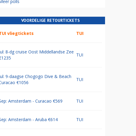
Meer polls
VOORDELIGE RETOURTICKETS
TUI vliegtickets
TUI
Jul: 8-dg cruise Oost Middellandse Zee
TUI
€1235
Jul: 9-daagse Chogogo Dive & Beach
TUI
Curacao €1056
Sep: Amsterdam - Curacao €569
TUI
Sep: Amsterdam - Aruba €614
TUI