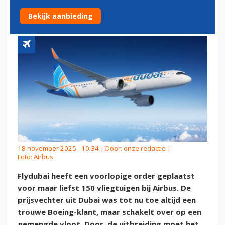
DEAL MET RIVAAL AIRBUS
Bekijk aanbieding
18 november 2025 - 10:34 | Door:
onze redactie
|
Foto: Airbus
Flydubai heeft een voorlopige order geplaatst
voor maar liefst 150 vliegtuigen bij Airbus. De
prijsvechter uit Dubai was tot nu toe altijd een
trouwe Boeing-klant, maar schakelt over op een
gemengde vloot. Door de uitbreiding moet het