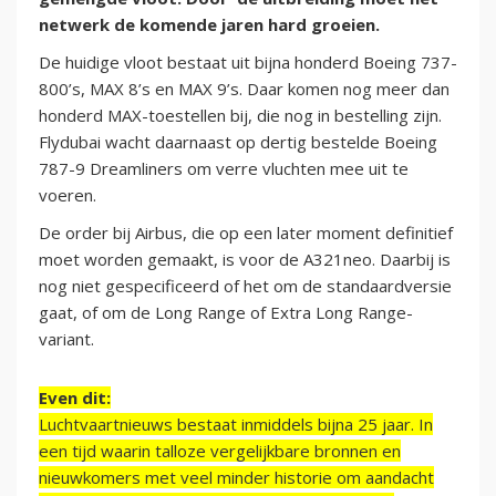
netwerk de komende jaren hard groeien.
De huidige vloot bestaat uit bijna honderd Boeing 737-
800’s, MAX 8’s en MAX 9’s. Daar komen nog meer dan
honderd MAX-toestellen bij, die nog in bestelling zijn.
Flydubai wacht daarnaast op dertig bestelde Boeing
787-9 Dreamliners om verre vluchten mee uit te
voeren.
De order bij Airbus, die op een later moment definitief
moet worden gemaakt, is voor de A321neo. Daarbij is
nog niet gespecificeerd of het om de standaardversie
gaat, of om de Long Range of Extra Long Range-
variant.
Even dit:
Luchtvaartnieuws bestaat inmiddels bijna 25 jaar. In
een tijd waarin talloze vergelijkbare bronnen en
nieuwkomers met veel minder historie om aandacht