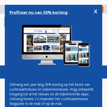
Overslaan
en
x
Digitaal Magazine
Registreer
Check in
naar
Profiteer nu van 30% korting
de
inhoud
gaan
Magazine
Podcasts
Vacatures
Toggl
naviga
Ontvang een jaar lang 30% korting op het beste van
Luchtvaartnieuws en Zakenreisnieuws. Krijg onbeperkt
toegang tot al het nieuws en de bijbehorende Apps.
TROUWE BOEING-KLANT
Ontvang tevens 12 maanden het Luchtvaartnieuws
FLYDUBAI TEKENT GROTE
Magazine in de mail of op de mat.