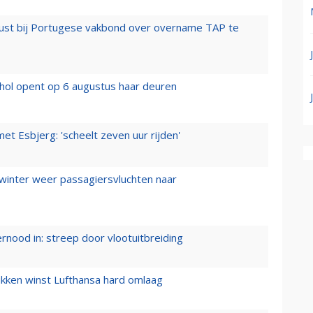
rust bij Portugese vakbond over overname TAP te
hol opent op 6 augustus haar deuren
t Esbjerg: 'scheelt zeven uur rijden'
 winter weer passagiersvluchten naar
ernood in: streep door vlootuitbreiding
ukken winst Lufthansa hard omlaag