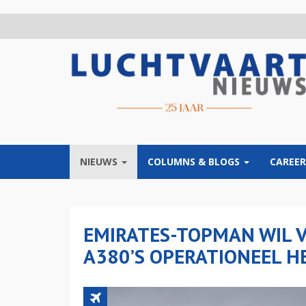
Overslaan
en
naar
de
inhoud
gaan
NIEUWS
COLUMNS & BLOGS
CAREER
EMIRATES-TOPMAN WIL V
A380’S OPERATIONEEL H