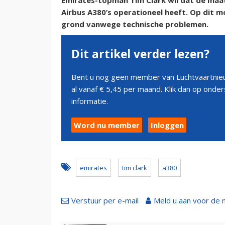
Emirates-topman Tim Clark wil dat de maat
Airbus A380’s operationeel heeft. Op dit m
grond vanwege technische problemen.
Dit artikel verder lezen?
Bent u nog geen member van Luchtvaartnieu
al vanaf € 5,45 per maand. Klik dan op ond
informatie.
Word nu member
Inloggen
emirates
tim clark
a380
Verstuur per e-mail
Meld u aan voor de 