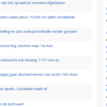
 tak SAS op laatste moment afgeblazen
elen nadat piloot 70.000 xtc-pillen smokkelde
elling en ziet orderportefeuille verder groeien
chorting vluchten naar Tel Aviv
vrachtvlucht met Boeing 777F ooit uit
happij gaat afscheid nemen van A220-100-vloot
 Apollo, Castlelake haakt af
n de luchtvaart