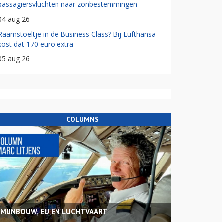
passagiersvluchten naar zonbestemmingen
04 aug 26
Raamstoeltje in de Business Class? Bij Lufthansa
kost dat 170 euro extra
05 aug 26
COLUMNS
MIJNBOUW, EU EN LUCHTVAART