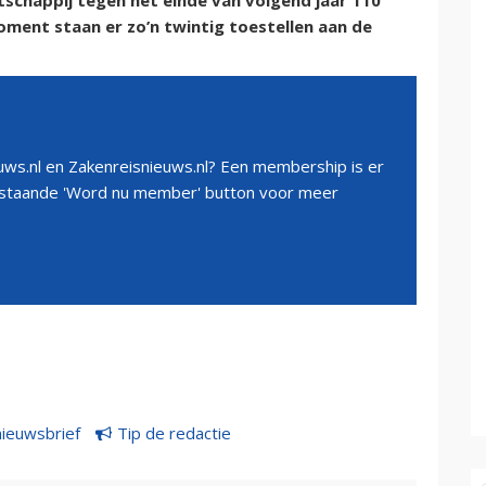
schappij tegen het einde van volgend jaar 110
oment staan er zo’n twintig toestellen aan de
ws.nl en Zakenreisnieuws.nl? Een membership is er
erstaande 'Word nu member' button voor meer
nieuwsbrief
Tip de redactie