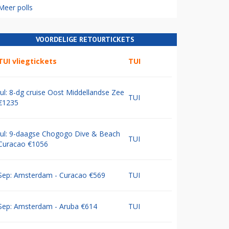
Meer polls
VOORDELIGE RETOURTICKETS
TUI vliegtickets
TUI
Jul: 8-dg cruise Oost Middellandse Zee
TUI
€1235
Jul: 9-daagse Chogogo Dive & Beach
TUI
Curacao €1056
Sep: Amsterdam - Curacao €569
TUI
Sep: Amsterdam - Aruba €614
TUI