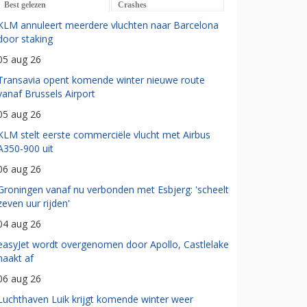
Best gelezen
Crashes
KLM annuleert meerdere vluchten naar Barcelona
door staking
05 aug 26
Transavia opent komende winter nieuwe route
vanaf Brussels Airport
05 aug 26
KLM stelt eerste commerciële vlucht met Airbus
A350-900 uit
06 aug 26
Groningen vanaf nu verbonden met Esbjerg: 'scheelt
zeven uur rijden'
04 aug 26
easyJet wordt overgenomen door Apollo, Castlelake
haakt af
06 aug 26
Luchthaven Luik krijgt komende winter weer