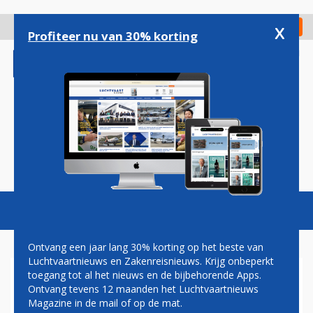
Overslaan
en
x
Digitaal Magazine
Registreer
Check in
naar
Profiteer nu van 30% korting
de
inhoud
gaan
Magazine
Podcasts
Vacatures
Toggl
naviga
Ontvang een jaar lang 30% korting op het beste van
Luchtvaartnieuws en Zakenreisnieuws. Krijg onbeperkt
toegang tot al het nieuws en de bijbehorende Apps.
DEFENSIE BEVESTIGD ALS
Ontvang tevens 12 maanden het Luchtvaartnieuws
DEELNEMER AAN DE CAREER
Magazine in de mail of op de mat.