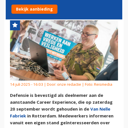
EXPERIENCE IN ROTTERDAM
Bekijk aanbieding
14 juli 2025 - 16:03 | Door:
onze redactie
| Foto: Reismedia
Defensie is bevestigd als deelnemer aan de
aanstaande Career Experience, die op zaterdag
20 september wordt gehouden in de
Van Nelle
Fabriek
in Rotterdam. Medewerkers informeren
vanuit een eigen stand geïnteresseerden over