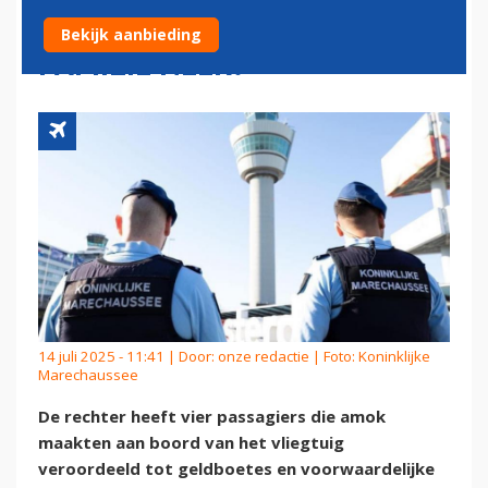
BOORD: 'IK STEEK JOU EN JE
Bekijk aanbieding
FAMILIE NEER!'
14 juli 2025 - 11:41 | Door:
onze redactie
| Foto: Koninklijke
Marechaussee
De rechter heeft vier passagiers die amok
maakten aan boord van het vliegtuig
veroordeeld tot geldboetes en voorwaardelijke