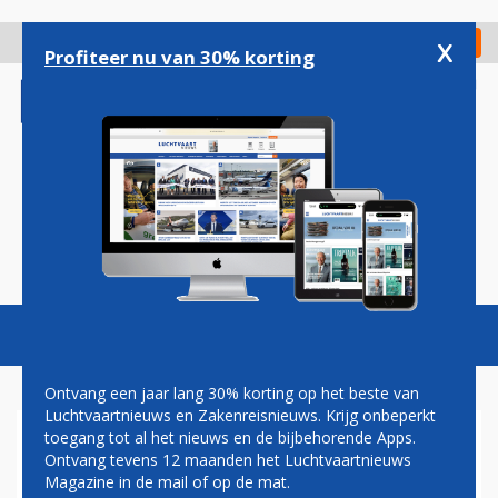
Overslaan
en
x
Digitaal Magazine
Registreer
Check in
naar
Profiteer nu van 30% korting
de
inhoud
gaan
Magazine
Podcasts
Vacatures
Toggl
naviga
Ontvang een jaar lang 30% korting op het beste van
Luchtvaartnieuws en Zakenreisnieuws. Krijg onbeperkt
toegang tot al het nieuws en de bijbehorende Apps.
BOETES VOOR
Ontvang tevens 12 maanden het Luchtvaartnieuws
HERRIESCHOPPERS AAN
Magazine in de mail of op de mat.