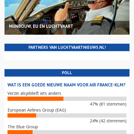
MIJNBOUW, EU EN LUCHTVAART
PARTNERS VAN LUCHTVAARTNIEUWS.NL!
POLL
WAT IS EEN GOEDE NIEUWE NAAM VOOR AIR FRANCE-KLM?
Verzin alsjeblieft iets anders
47% (81 stemmen)
European Airlines Group (EAG)
24% (42 stemmen)
The Blue Group