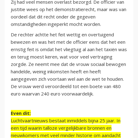
Zij had veel mensen overlast bezorgd. De officier van
justitie wees op het demonstratierecht, maar was van
oordeel dat dit recht onder de gegeven
omstandigheden ingeperkt mocht worden.
De rechter achtte het feit wettig en overtuigend
bewezen en was het met de officier eens dat het een
ernstig feit is omdat het vliegtuig al aan het taxiën was
en terug moest keren, wat voor veel vertraging
zorgde. Ze neemt mee dat de vrouw sociaal bewogen
handelde, weinig inkomsten heeft en heeft
aangegeven zich voortaan wel aan de wet te houden.
De vrouw werd veroordeeld tot een boete van 480
euro waarvan 240 euro voorwaardelijk.
Even dit:
Luchtvaartnieuws bestaat inmiddels bijna 25 jaar. In
een tijd waarin talloze vergelijkbare bronnen en
nieuwkomers met veel minder historie om aandacht