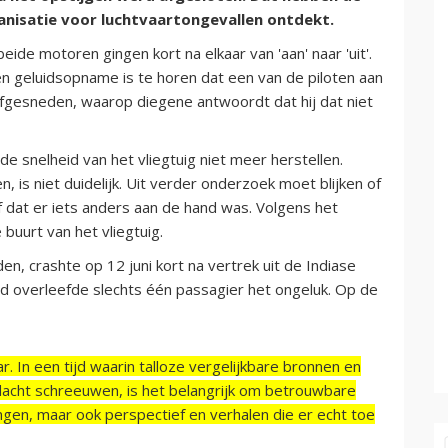
anisatie voor luchtvaartongevallen ontdekt.
de motoren gingen kort na elkaar van 'aan' naar 'uit'.
en geluidsopname is te horen dat een van de piloten aan
fgesneden, waarop diegene antwoordt dat hij dat niet
 snelheid van het vliegtuig niet meer herstellen.
is niet duidelijk. Uit verder onderzoek moet blijken of
 dat er iets anders aan de hand was. Volgens het
buurt van het vliegtuig.
, crashte op 12 juni kort na vertrek uit de Indiase
 overleefde slechts één passagier het ongeluk. Op de
r. In een tijd waarin talloze vergelijkbare bronnen en
acht schreeuwen, is het belangrijk om betrouwbare
ngen, maar ook perspectief en verhalen die er echt toe