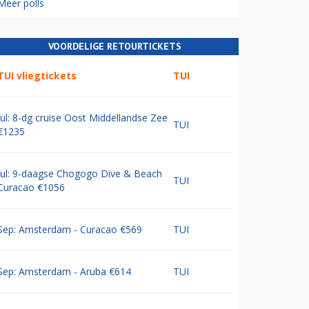
Meer polls
VOORDELIGE RETOURTICKETS
TUI vliegtickets
TUI
Jul: 8-dg cruise Oost Middellandse Zee
TUI
€1235
Jul: 9-daagse Chogogo Dive & Beach
TUI
Curacao €1056
Sep: Amsterdam - Curacao €569
TUI
Sep: Amsterdam - Aruba €614
TUI