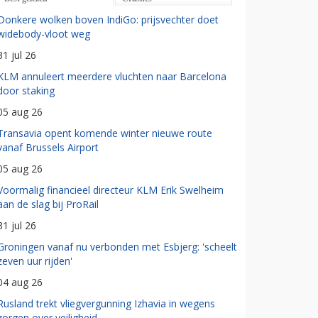
Donkere wolken boven IndiGo: prijsvechter doet
widebody-vloot weg
31 jul 26
KLM annuleert meerdere vluchten naar Barcelona
door staking
05 aug 26
Transavia opent komende winter nieuwe route
vanaf Brussels Airport
05 aug 26
Voormalig financieel directeur KLM Erik Swelheim
aan de slag bij ProRail
31 jul 26
Groningen vanaf nu verbonden met Esbjerg: 'scheelt
zeven uur rijden'
04 aug 26
Rusland trekt vliegvergunning Izhavia in wegens
zorgen over veiligheid