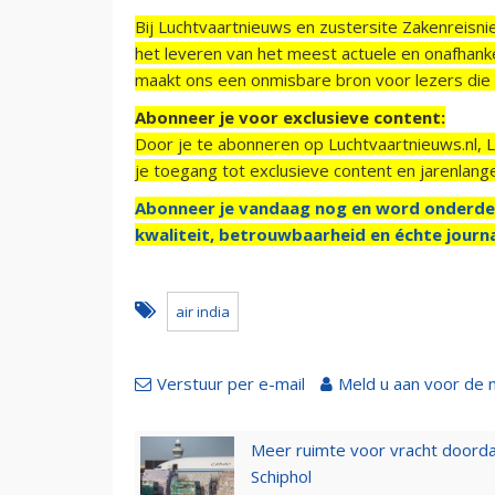
Bij Luchtvaartnieuws en zustersite Zakenreisn
het leveren van het meest actuele en onafhankel
maakt ons een onmisbare bron voor lezers die g
Abonneer je voor exclusieve content:
Door je te abonneren op Luchtvaartnieuws.nl, 
je toegang tot exclusieve content en jarenlang
Abonneer je vandaag nog en word onderde
kwaliteit, betrouwbaarheid en échte journa
air india
Verstuur per e-mail
Meld u aan voor de 
Meer ruimte voor vracht doorda
Schiphol