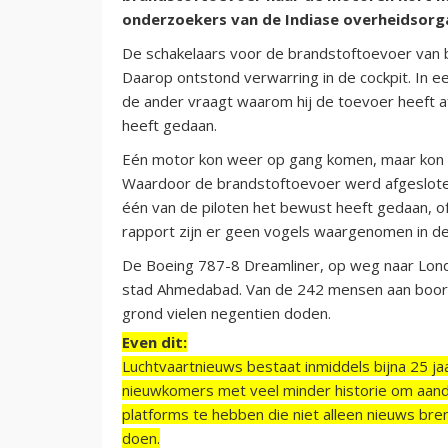
onderzoekers van de Indiase overheidsorg
De schakelaars voor de brandstoftoevoer van bei
Daarop ontstond verwarring in de cockpit. In e
de ander vraagt waarom hij de toevoer heeft a
heeft gedaan.
Eén motor kon weer op gang komen, maar kon de
Waardoor de brandstoftoevoer werd afgesloten, 
één van de piloten het bewust heeft gedaan, of
rapport zijn er geen vogels waargenomen in de 
De Boeing 787-8 Dreamliner, op weg naar Londen
stad Ahmedabad. Van de 242 mensen aan boord
grond vielen negentien doden.
Even dit:
Luchtvaartnieuws bestaat inmiddels bijna 25 jaa
nieuwkomers met veel minder historie om aand
platforms te hebben die niet alleen nieuws bre
doen.