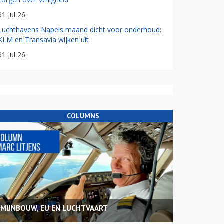
31 jul 26
Luchthavens Napels maand dicht voor onderhoud:
KLM en Transavia wijken uit
31 jul 26
COLUMNS
MIJNBOUW, EU EN LUCHTVAART