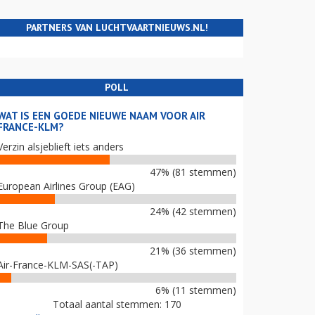
PARTNERS VAN LUCHTVAARTNIEUWS.NL!
POLL
WAT IS EEN GOEDE NIEUWE NAAM VOOR AIR
FRANCE-KLM?
Verzin alsjeblieft iets anders
47% (81 stemmen)
European Airlines Group (EAG)
24% (42 stemmen)
The Blue Group
21% (36 stemmen)
Air-France-KLM-SAS(-TAP)
6% (11 stemmen)
Totaal aantal stemmen: 170