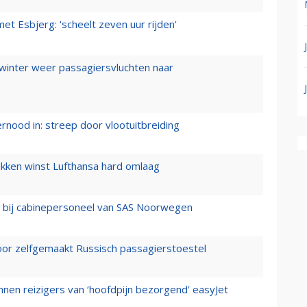
t Esbjerg: 'scheelt zeven uur rijden'
 winter weer passagiersvluchten naar
ernood in: streep door vlootuitbreiding
ukken winst Lufthansa hard omlaag
 bij cabinepersoneel van SAS Noorwegen
voor zelfgemaakt Russisch passagierstoestel
nen reizigers van ‘hoofdpijn bezorgend’ easyJet