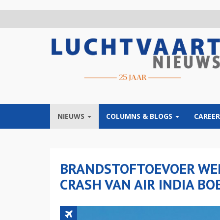
Overslaan
en
naar
de
inhoud
gaan
NIEUWS
COLUMNS & BLOGS
CAREER
BRANDSTOFTOEVOER WE
CRASH VAN AIR INDIA BO