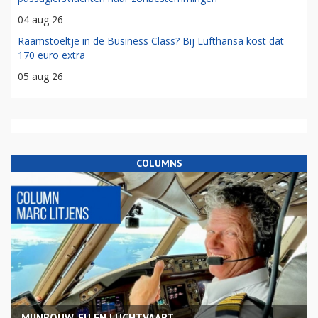
04 aug 26
Raamstoeltje in de Business Class? Bij Lufthansa kost dat
170 euro extra
05 aug 26
COLUMNS
MIJNBOUW, EU EN LUCHTVAART