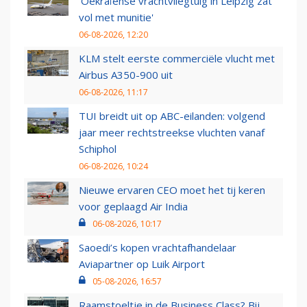
'Oekraïense vrachtvliegtuig in Leipzig zat
vol met munitie'
06-08-2026, 12:20
KLM stelt eerste commerciële vlucht met
Airbus A350-900 uit
06-08-2026, 11:17
TUI breidt uit op ABC-eilanden: volgend
jaar meer rechtstreekse vluchten vanaf
Schiphol
06-08-2026, 10:24
Nieuwe ervaren CEO moet het tij keren
voor geplaagd Air India
06-08-2026, 10:17
Saoedi’s kopen vrachtafhandelaar
Aviapartner op Luik Airport
05-08-2026, 16:57
Raamstoeltje in de Business Class? Bij