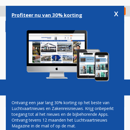
Overslaan
en
x
Digitaal Magazine
Registreer
Check in
naar
Profiteer nu van 30% korting
de
inhoud
gaan
Magazine
Podcasts
Vacatures
Toggl
naviga
Ontvang een jaar lang 30% korting op het beste van
Luchtvaartnieuws en Zakenreisnieuws. Krijg onbeperkt
toegang tot al het nieuws en de bijbehorende Apps.
AIR FRANCE-KLM EN QANTAS
Ontvang tevens 12 maanden het Luchtvaartnieuws
BREIDEN SAMENWERKING
Magazine in de mail of op de mat.